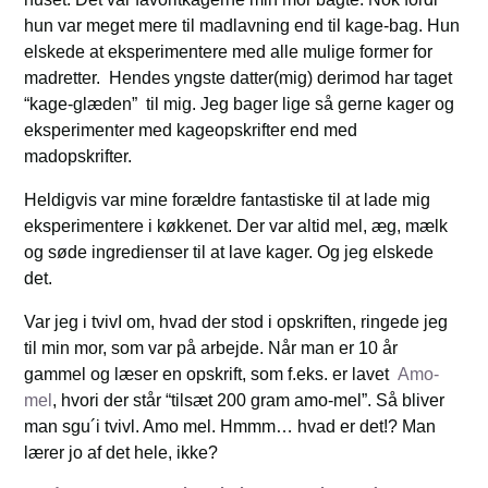
hun var meget mere til madlavning end til kage-bag. Hun
elskede at eksperimentere med alle mulige former for
madretter. Hendes yngste datter(mig) derimod har taget
“kage-glæden” til mig. Jeg bager lige så gerne kager og
eksperimenter med kageopskrifter end med
madopskrifter.
Heldigvis var mine forældre fantastiske til at lade mig
eksperimentere i køkkenet. Der var altid mel, æg, mælk
og søde ingredienser til at lave kager. Og jeg elskede
det.
Var jeg i tvivI om, hvad der stod i opskriften, ringede jeg
til min mor, som var på arbejde. Når man er 10 år
gammel og læser en opskrift, som f.eks. er lavet
Amo-
mel
, hvori der står “tilsæt 200 gram amo-mel”. Så bliver
man sgu´i tvivl. Amo mel. Hmmm… hvad er det!? Man
lærer jo af det hele, ikke?