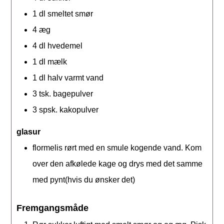
1
dl
smeltet smør
4
æg
4
dl
hvedemel
1
dl
mælk
1
dl
halv varmt vand
3
tsk.
bagepulver
3
spsk.
kakopulver
glasur
flormelis rørt med en smule kogende vand. Kom
over den afkølede kage og drys med det samme
med pynt(hvis du ønsker det)
Fremgangsmåde