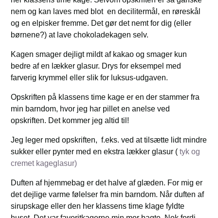
nem og kan laves med blot en decilitermål, en røreskål
og en elpisker fremme. Det gør det nemt for dig (eller
børnene?) at lave chokoladekagen selv.
Kagen smager dejligt mildt af kakao og smager kun
bedre af en lækker glasur. Drys for eksempel med
farverig krymmel eller slik for luksus-udgaven.
Opskriften på klassens time kage er en der stammer fra
min barndom, hvor jeg har pillet en anelse ved
opskriften. Det kommer jeg altid til!
Jeg leger med opskriften, f.eks. ved at tilsætte lidt mindre
sukker eller pynter med en ekstra lækker glasur (
tyk og
cremet kageglasur)
Duften af hjemmebag er det halve af glæden. For mig er
det dejlige varme følelser fra min barndom. Når duften af
sirupskage eller den her klassens time klage fyldte
huset. Det var favoritkagerne min mor bagte. Nok fordi