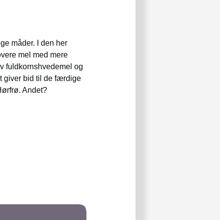
nge måder. I den her
grovere mel med mere
alv fuldkornshvedemel og
giver bid til de færdige
Hørfrø. Andet?