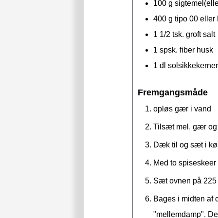
100
g
sigtemel(ell
400
g
tipo 00 elle
1 1/2
tsk.
groft salt
1
spsk.
fiber husk
1
dl
solsikkekerner
Fremgangsmåde
opløs gær i vand
Tilsæt mel, gær og 
Dæk til og sæt i kø
Med to spiseskeer
Sæt ovnen på 225 g
Bages i midten af 
"mellemdamp". Det 