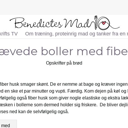
rifts TV
Om træning, proteinrig mad og tanker fra en
ævede boller med fibe
Opskrifter på brød
iber husk smager skønt. De er nemme at bage og kræver ingen 
ed en ske et par minutter og vupti. Færdig. Kom dejen på køl og
vfølgelig også fiber husk som giver nogle elastiske og ekstra læk
æsken i bollerne som dermed holder sig friskere. De bliver dejli
fryses ned kan de selvfølgelig også.