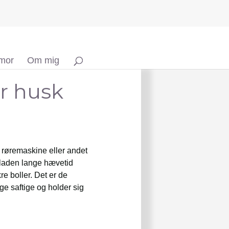
 mor
Om mig
r husk
røremaskine eller andet
 laden lange hævetid
re boller. Det er de
ge saftige og holder sig