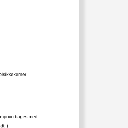
solsikkekerner
s dampovn bages med
t: )