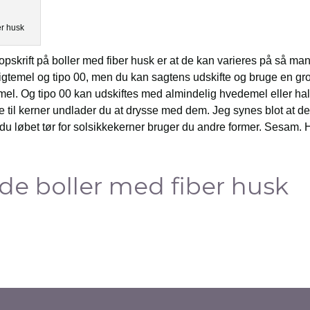
r husk
skrift på boller med fiber husk er at de kan varieres på så ma
 sigtemel og tipo 00, men du kan sagtens udskifte og bruge en 
gtemel. Og tipo 00 kan udskiftes med almindelig hvedemel eller h
 til kerner undlader du at drysse med dem. Jeg synes blot at det 
er du løbet tør for solsikkekerner bruger du andre former. Sesam. 
e boller med fiber husk