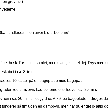
er en grovmel)
r hvedemel
(kan undlades, men giver bid til bollerne)
fiber husk. Rør til en samlet, men stadig klistret dej. Drys med 
leskabet i ca. 8 timer
 sættes 10 klatter på en bageplade med bagepapir
rader ved alm. ovn. Lad bollerne efterhæve i ca. 20 min.
ovnen i ca. 20 min til let gyldne. Afkøl på bagepladen. Bruge
fungerer så fint uden en dampovn, men har du er det jo altid god