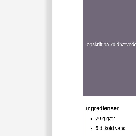
opskrift på koldhævede 
Ingredienser
20
g
gær
5
dl
kold vand