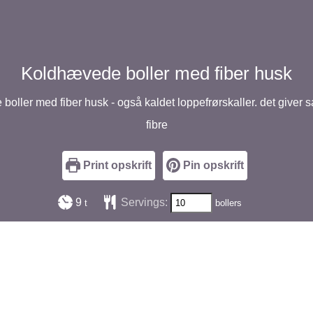
Koldhævede boller med fiber husk
boller med fiber husk - også kaldet loppefrørskaller. det giver s
fibre
Print opskrift
Pin opskrift
timer
9
Servings:
t
bollers