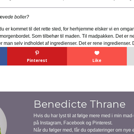
hævede boller?
du er kommet til det rette sted, for herhjemme elsker vi en omga
 morgenbordet. Som tilbehør til maden. Til madpakken. Det er n
 man selv indholdet af ingredienser. Det er rene ingredienser. 
Pinterest
Like
Benedicte Thrane
Hvis du har lyst til at følge mere med i min mad
på Instagram, Facebook og Pinterest.
Når du følger med, får du opdateringer om nye