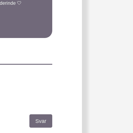
 derinde 🤍
Svar