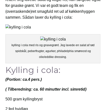
for gnaske grønt. Vi var et godt team og fik en
(overraskende)ret smagfuld ret ud af køkkenhyggen
sammen. Sådan laver du kylling i cola:
kylling i cola med ris og gnavegrønt. Jeg lavede en salat af rød
spidskål, peberfrugter, agurker, philadelphia smøreost og
olie/eddike dressing.
Kylling i cola:
(Portion: ca.4 pers.)
( Tilberedning: ca. 60 minutter incl. simretid)
500 gram kyllingbryst
2 fed hvidløg