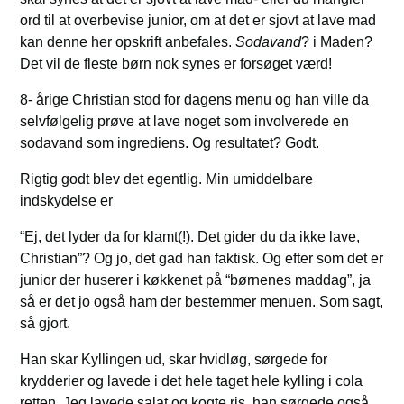
ord til at overbevise junior, om at det er sjovt at lave mad
kan denne her opskrift anbefales.
Sodavand
? i Maden?
Det vil de fleste børn nok synes er forsøget værd!
8- årige Christian stod for dagens menu og han ville da
selvfølgelig prøve at lave noget som involverede en
sodavand som ingrediens. Og resultatet? Godt.
Rigtig godt blev det egentlig. Min umiddelbare
indskydelse er
“Ej, det lyder da for klamt(!). Det gider du da ikke lave,
Christian”? Og jo, det gad han faktisk. Og efter som det er
junior der huserer i køkkenet på “børnenes maddag”, ja
så er det jo også ham der bestemmer menuen. Som sagt,
så gjort.
Han skar Kyllingen ud, skar hvidløg, sørgede for
krydderier og lavede i det hele taget hele kylling i cola
retten. Jeg lavede salat og kogte ris, han sørgede også