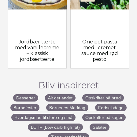
Jordbær tærte
One pot pasta
med vanillecreme
med i cremet
– klassisk
sauce med rød
jordbærtærte
pesto
Bliv inspireret
Desserter
Alt det andet
Opskrifter på brød
Børnefester
Børnenes Maddag
Fødselsdage
Hverdagsmad til store og små
Opskrifter på kager
LCHF (Low carb high fat)
Salater
Tips til madpakker