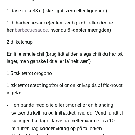
1 dåse cola 33 cl(ikke light, zero eller lignende)
1 dl barbecuesauce(enten færdig købt eller denne
her
barbecuesauce
, hvor du 6 -dobler mængden)
2 dl ketchup
En lille smule chili(brug lidt af den slags chili du har på
lager, men ganske lidt eller la´helt vær`)
1,5 tsk tørret oregano
1 tsk tørret stødt ingefær eller en knivspids af friskrevet
ingefær.
I en pande med olie eller smør eller en blanding
svitser du kylling og finthakket hvidløg. Vend rundt til
kyllingen har taget farve på mellemvarme i ca 10
minutter. Tag kødet/hvidløg op på tallerken.