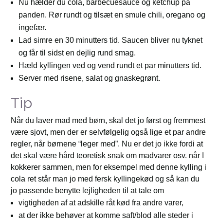
Nu hælder du cola, barbecuesauce og ketchup på
panden. Rør rundt og tilsæt en smule chili, oregano og
ingefær.
Lad simre en 30 minutters tid. Saucen bliver nu tyknet
og får til sidst en dejlig rund smag.
Hæld kyllingen ved og vend rundt et par minutters tid.
Server med risene, salat og gnaskegrønt.
Tip
Når du laver mad med børn, skal det jo først og fremmest
være sjovt, men der er selvfølgelig også lige et par andre
regler, når børnene “leger med”. Nu er det jo ikke fordi at
det skal være hård teoretisk snak om madvarer osv. når I
kokkerer sammen, men for eksempel med denne kylling i
cola ret står man jo med fersk kyllingekød og så kan du
jo passende benytte lejligheden til at tale om
vigtigheden af at adskille råt kød fra andre varer,
at der ikke behøver at komme saft/blod alle steder i