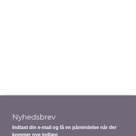
næste gang jeg kommenterer.
Notify me of follow-up comments by email.
Notify me of new posts by email.
Indsend indhold
Nyhedsbrev
Indtast din e-mail og få en påmindelse når der
kommer nye indlæg