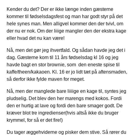
Kender du det? Der er ikke længe inden gæsterne
kommer til fødselsdagsfest og man har godt styr på det
hele synes man. Men alligvel kommer den der tvivl, om
der nu er nok. Om der liiige mangler den der ekstra kage
eller hvad det nu kan være!
Nå, men det gør jeg ihvertfald. Og sådan havde jeg det i
dag. Gæsterne kom til 11 års fødselsdag kl 16 og jeg
havde bagt en stor brownie, som den eneste spise til
kaffe/theen/kakaoen. Kl. 16 er jo lidt tæt på aftensmaden,
så derfor ikke fylde maven for meget.
Nå, men der manglede bare liiiige en kage til, syntes jeg
pludselig. Det blev den her marengs med kokos. Fordi
den er hurtig at lave og fordi den bare smager godt. De
kræver blot tre ingredienser(hvis altså ikke du bruger
krymmel, for så er det fire!)
Du tager æggehviderne og pisker dem stive. Så rører du