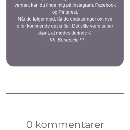
verden, kan du finde mig på Instagram, Facebook
og Pinterest.
Når du følger med, får du opdateringer om nye
eller kommende opskrifter. Det ville være super
skønt, at mødes derinde 🤍
–
Kh. Benedicte
🤍
0 kommentarer