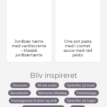
Jordbær tærte
One pot pasta
med vanillecreme
med i cremet
– klassisk
sauce med rød
jordbærtærte
pesto
Bliv inspireret
Desserter
Alt det andet
Opskrifter på brød
Børnefester
Børnenes Maddag
Fødselsdage
Hverdagsmad til store og små
Opskrifter på kager