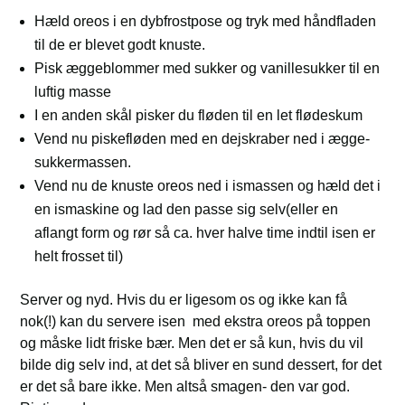
Hæld oreos i en dybfrostpose og tryk med håndfladen
til de er blevet godt knuste.
Pisk æggeblommer med sukker og vanillesukker til en
luftig masse
I en anden skål pisker du fløden til en let flødeskum
Vend nu piskefløden med en dejskraber ned i ægge-
sukkermassen.
Vend nu de knuste oreos ned i ismassen og hæld det i
en ismaskine og lad den passe sig selv(eller en
aflangt form og rør så ca. hver halve time indtil isen er
helt frosset til)
Server og nyd. Hvis du er ligesom os og ikke kan få
nok(!) kan du servere isen med ekstra oreos på toppen
og måske lidt friske bær. Men det er så kun, hvis du vil
bilde dig selv ind, at det så bliver en sund dessert, for det
er det så bare ikke. Men altså smagen- den var god.