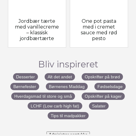
Jordbær tærte
One pot pasta
med vanillecreme
med i cremet
– klassisk
sauce med rød
jordbærtærte
pesto
Bliv inspireret
Desserter
Alt det andet
Opskrifter på brød
Børnefester
Børnenes Maddag
Fødselsdage
Hverdagsmad til store og små
Opskrifter på kager
LCHF (Low carb high fat)
Salater
Tips til madpakker
Administrer samtykke