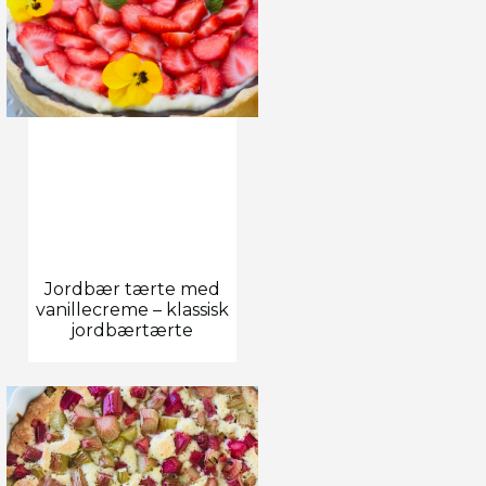
Jordbær tærte med
vanillecreme – klassisk
jordbærtærte