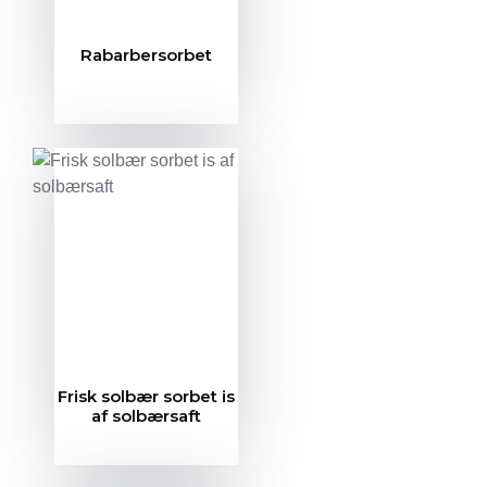
Rabarbersorbet
Frisk solbær sorbet is
af solbærsaft