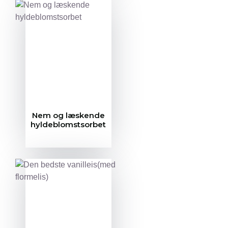
Nem og læskende
hyldeblomstsorbet