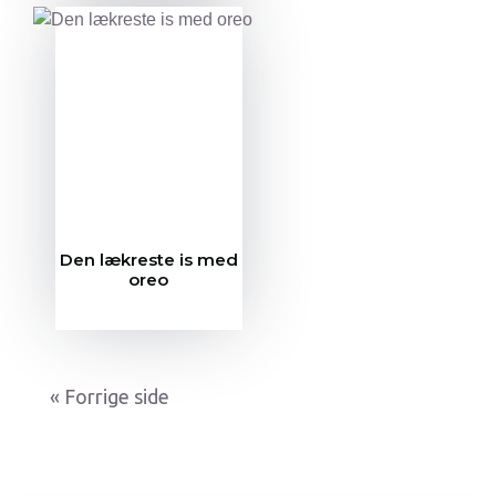
Den lækreste is med
oreo
« Gamle poster