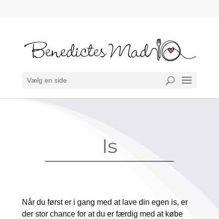
Vælg en side
Is
Når du først er i gang med at lave din egen is, er
der stor chance for at du er færdig med at købe