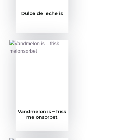
Dulce de leche is
Vandmelon is – frisk
melonsorbet