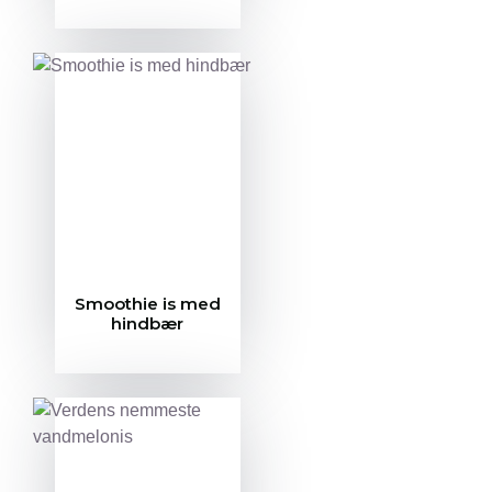
Smoothie is med
hindbær