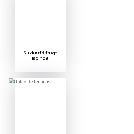
Sukkerfri frugt
ispinde