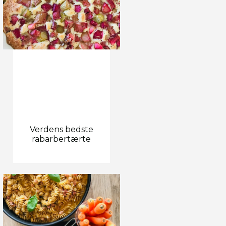
Verdens bedste
rabarbertærte