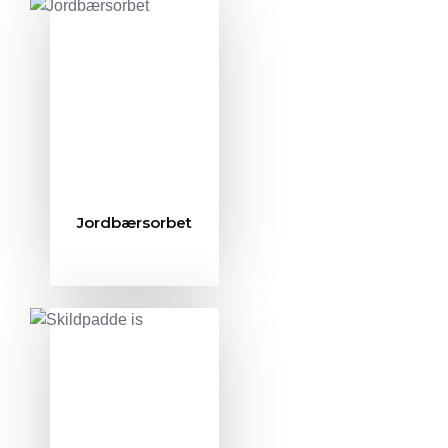
Jordbærsorbet