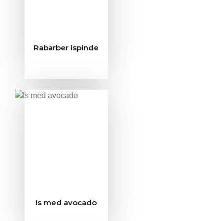
Rabarber ispinde
Is med avocado