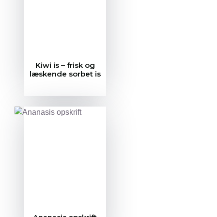
Kiwi is – frisk og
læskende sorbet is