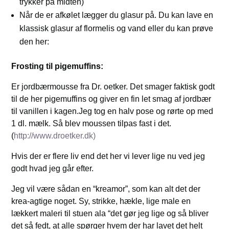
trykker på midten)
Når de er afkølet lægger du glasur på. Du kan lave en
klassisk glasur af flormelis og vand eller du kan prøve
den her:
Frosting til pigemuffins:
Er jordbærmousse fra Dr. oetker. Det smager faktisk godt
til de her pigemuffins og giver en fin let smag af jordbær
til vanillen i kagen.Jeg tog en halv pose og rørte op med
1 dl. mælk. Så blev moussen tilpas fast i det.
(
http://www.droetker.dk)
Hvis der er flere liv end det her vi lever lige nu ved jeg
godt hvad jeg går efter.
Jeg vil være sådan en “kreamor”, som kan alt det der
krea-agtige noget. Sy, strikke, hækle, lige male en
lækkert maleri til stuen ala “det gør jeg lige og så bliver
det så fedt, at alle spørger hvem der har lavet det helt