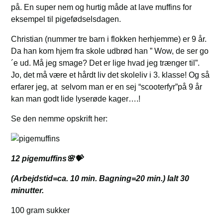
på. En super nem og hurtig måde at lave muffins for
eksempel til pigefødselsdagen.
Christian (nummer tre barn i flokken herhjemme) er 9 år.
Da han kom hjem fra skole udbrød han ” Wow, de ser go
´e ud. Må jeg smage? Det er lige hvad jeg trænger til”.
Jo, det må være et hårdt liv det skoleliv i 3. klasse! Og så
erfarer jeg, at selvom man er en sej “scooterfyr”på 9 år
kan man godt lide lyserøde kager….!
Se den nemme opskrift her:
12 pigemuffins🌸💝
(Arbejdstid=ca. 10 min. Bagning=20 min.) Ialt 30
minutter.
100 gram sukker