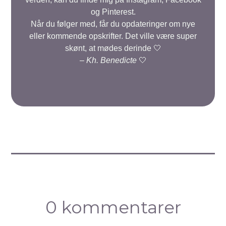
og Pinterest.
Når du følger med, får du opdateringer om nye
eller kommende opskrifter. Det ville være super
skønt, at mødes derinde 🤍
–
Kh. Benedicte
🤍
0 kommentarer