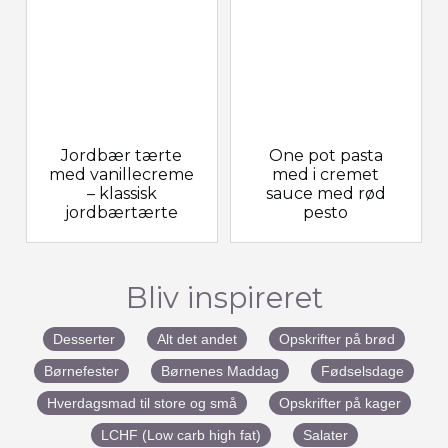
Jordbær tærte
One pot pasta
med vanillecreme
med i cremet
– klassisk
sauce med rød
jordbærtærte
pesto
Bliv inspireret
Desserter
Alt det andet
Opskrifter på brød
Børnefester
Børnenes Maddag
Fødselsdage
Hverdagsmad til store og små
Opskrifter på kager
LCHF (Low carb high fat)
Salater