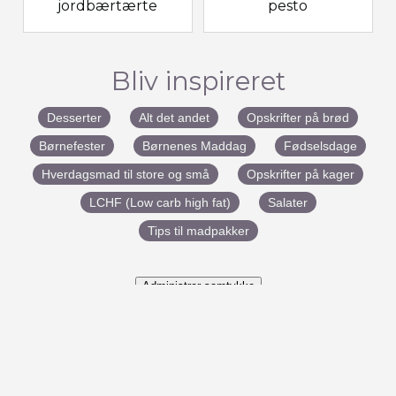
jordbærtærte
pesto
Bliv inspireret
Desserter
Alt det andet
Opskrifter på brød
Børnefester
Børnenes Maddag
Fødselsdage
Hverdagsmad til store og små
Opskrifter på kager
LCHF (Low carb high fat)
Salater
Tips til madpakker
Administrer samtykke
#BenedictesMad