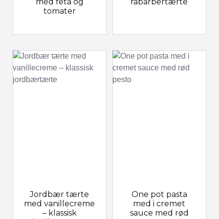
med feta og
rabarbertærte
tomater
Jordbær tærte
One pot pasta
med vanillecreme
med i cremet
– klassisk
sauce med rød