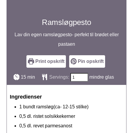
Ramsløgpesto
Lav din egen ramsløgpesto- perfekt til brødet eller
pastaen
Print opskrift
Pin opskrift
minutter
15
min
Servings:
mindre glas
Ingredienser
1
bundt
ramsløg(ca- 12-15 stilke)
0,5
dl.
ristet solsikkekerner
0,5
dl.
revet parmesanost