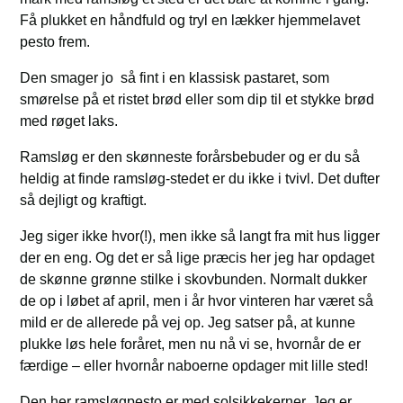
Få plukket en håndfuld og tryl en lækker hjemmelavet
pesto frem.
Den smager jo så fint i en klassisk pastaret, som
smørelse på et ristet brød eller som dip til et stykke brød
med røget laks.
Ramsløg er den skønneste forårsbebuder og er du så
heldig at finde ramsløg-stedet er du ikke i tvivl. Det dufter
så dejligt og kraftigt.
Jeg siger ikke hvor(!), men ikke så langt fra mit hus ligger
der en eng. Og det er så lige præcis her jeg har opdaget
de skønne grønne stilke i skovbunden. Normalt dukker
de op i løbet af april, men i år hvor vinteren har været så
mild er de allerede på vej op. Jeg satser på, at kunne
plukke løs hele foråret, men nu nå vi se, hvornår de er
færdige – eller hvornår naboerne opdager mit lille sted!
Den her ramsløgpesto er med solsikkekerner. Jeg er