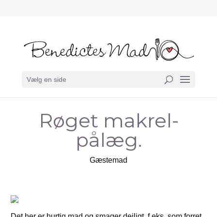
Vælg en side
Røget makrel-
pålæg.
Gæstemad
Det her er hurtig mad og smager dejligt, f.eks. som forret