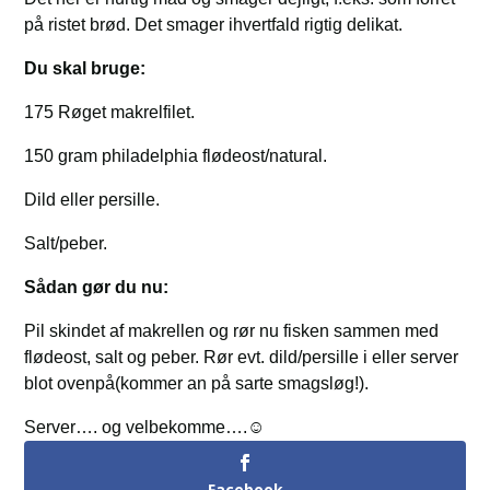
på ristet brød. Det smager ihvertfald rigtig delikat.
Du skal bruge:
175 Røget makrelfilet.
150 gram philadelphia flødeost/natural.
Dild eller persille.
Salt/peber.
Sådan gør du nu:
Pil skindet af makrellen og rør nu fisken sammen med
flødeost, salt og peber. Rør evt. dild/persille i eller server
blot ovenpå(kommer an på sarte smagsløg!).
Server…. og velbekomme….☺️
Facebook