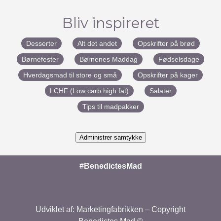
Bliv inspireret
Desserter
Alt det andet
Opskrifter på brød
Børnefester
Børnenes Maddag
Fødselsdage
Hverdagsmad til store og små
Opskrifter på kager
LCHF (Low carb high fat)
Salater
Tips til madpakker
Administrer samtykke
#BenedictesMad
Udviklet af:
Marketingfabrikken
– Copyright