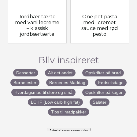
Jordbær tærte
One pot pasta
med vanillecreme
med i cremet
– klassisk
sauce med rød
jordbærtærte
pesto
Bliv inspireret
Desserter
Alt det andet
Opskrifter på brød
Børnefester
Børnenes Maddag
Fødselsdage
Hverdagsmad til store og små
Opskrifter på kager
LCHF (Low carb high fat)
Salater
Tips til madpakker
Administrer samtykke