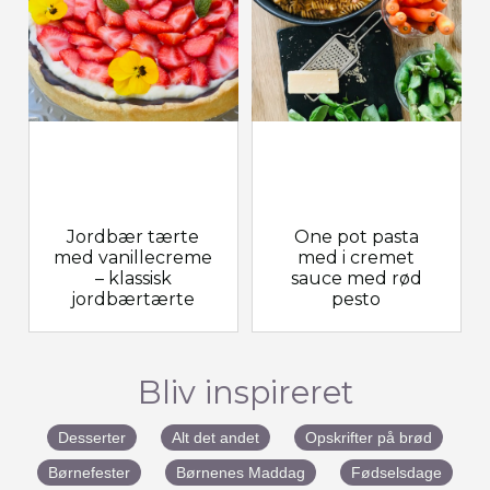
Jordbær tærte
One pot pasta
med vanillecreme
med i cremet
– klassisk
sauce med rød
jordbærtærte
pesto
Bliv inspireret
Desserter
Alt det andet
Opskrifter på brød
Børnefester
Børnenes Maddag
Fødselsdage