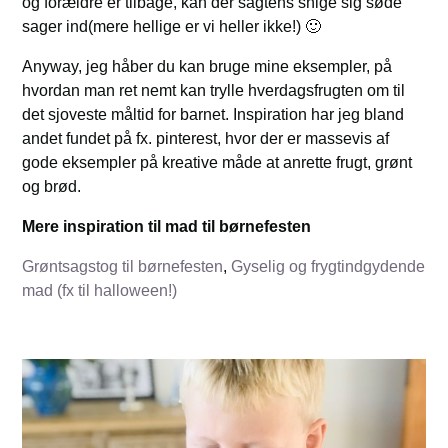
og forældre er tilbage, kan der sagtens snige sig søde
sager ind(mere hellige er vi heller ikke!) 🙂
Anyway, jeg håber du kan bruge mine eksempler, på
hvordan man ret nemt kan trylle hverdagsfrugten om til
det sjoveste måltid for barnet. Inspiration har jeg bland
andet fundet på fx. pinterest, hvor der er massevis af
gode eksempler på kreative måde at anrette frugt, grønt
og brød.
Mere inspiration til mad til børnefesten
Grøntsagstog til børnefesten
,
Gyselig og frygtindgydende
mad (fx til halloween!)