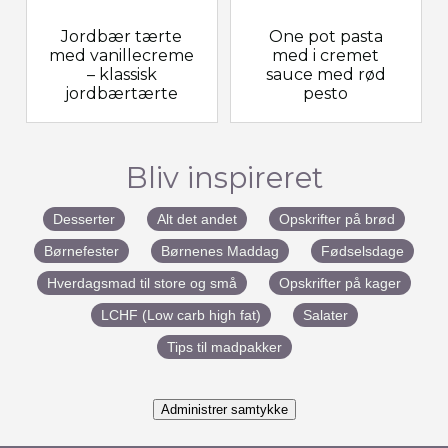
Jordbær tærte
One pot pasta
med vanillecreme
med i cremet
– klassisk
sauce med rød
jordbærtærte
pesto
Bliv inspireret
Desserter
Alt det andet
Opskrifter på brød
Børnefester
Børnenes Maddag
Fødselsdage
Hverdagsmad til store og små
Opskrifter på kager
LCHF (Low carb high fat)
Salater
Tips til madpakker
Administrer samtykke