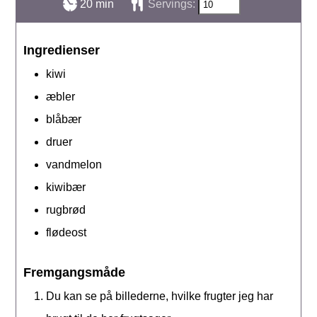
minutter
20
min
Servings:
Ingredienser
kiwi
æbler
blåbær
druer
vandmelon
kiwibær
rugbrød
flødeost
Fremgangsmåde
Du kan se på billederne, hvilke frugter jeg har