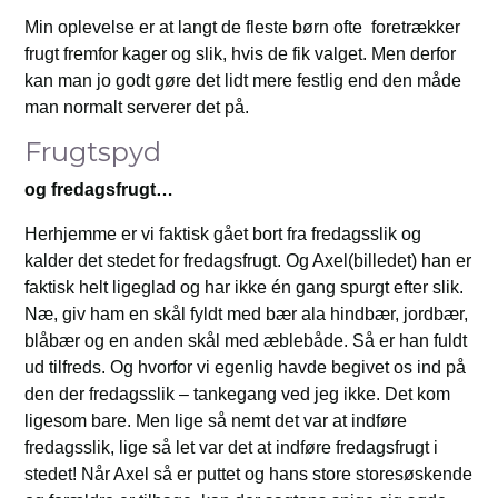
Min oplevelse er at langt de fleste børn ofte foretrækker
frugt fremfor kager og slik, hvis de fik valget. Men derfor
kan man jo godt gøre det lidt mere festlig end den måde
man normalt serverer det på.
Frugtspyd
og fredagsfrugt…
Herhjemme er vi faktisk gået bort fra fredagsslik og
kalder det stedet for fredagsfrugt. Og Axel(billedet) han er
faktisk helt ligeglad og har ikke én gang spurgt efter slik.
Næ, giv ham en skål fyldt med bær ala hindbær, jordbær,
blåbær og en anden skål med æblebåde. Så er han fuldt
ud tilfreds. Og hvorfor vi egenlig havde begivet os ind på
den der fredagsslik – tankegang ved jeg ikke. Det kom
ligesom bare. Men lige så nemt det var at indføre
fredagsslik, lige så let var det at indføre fredagsfrugt i
stedet! Når Axel så er puttet og hans store storesøskende