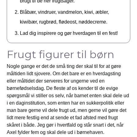
brugt til de her frugtsager.
Blåbær, vindruer, vandmelon, kiwi, æbler,
kiwibær, rugbrød, flødeost, nøddecreme.
Lad dig inspirere og gør hverdagen til en fest!
Frugt figurer til børn
Nogle gange er det de små ting der skal til for at gøre
måltiden lidt sjovere. Om det bare er en hverdagsting
eller måltidet der serveres for ungerne ved en
børnefødselsdag. De fleste af os kender til de evige
spørgsmål vi stiller os selv, når barnet enten skal dele ud
i en daginstitution, som enten har en sukkerpolitik eller
man bare gerne vil dele frugt ud, men gerne vil gøre det
lidt mere festlig end at sende et fad afsted med frugt
skåret i både. Jeg gør i hvertfald og står snart i det, når
Axel fylder fem og skal dele ud i børnehaven.