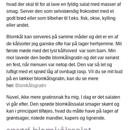
hvad der skal til for at lave en fyldig salat med masser af
smag. Server den som selvstændig frokostret med et
godt brød eller som tilbehør til f.eks. fisk, okse, kylling
eller andet.
Blomkål kan serveres på samme måder og det er en af
de kålsorter jeg ganske ofte har på lager herhjemme. Mit
første møde med det lyst kålhoved var som barn. Min
mor lavede den bedte blomkålsgratin og det var seriøst
en fest, når menuen var netop det. Den var så let og
luftigt med et sprød låg af ovnbagt rasp. Vil du se mit bud
på en lækker blomkålsgratin, kan du se mere
her:
Blomkålsgratin
Nuvel, ikke mere gratinsnak fra mig. I dag er det salaten
vi går efter. Den sprøde blomkålssalat smager skønt og
kan i princippet tilføjes, hvad du måtte have på lager af
grøntsager, ristede mandler, kapers og lignende.