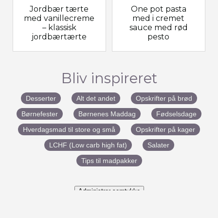
Jordbær tærte
One pot pasta
med vanillecreme
med i cremet
– klassisk
sauce med rød
jordbærtærte
pesto
Bliv inspireret
Desserter
Alt det andet
Opskrifter på brød
Børnefester
Børnenes Maddag
Fødselsdage
Hverdagsmad til store og små
Opskrifter på kager
LCHF (Low carb high fat)
Salater
Tips til madpakker
Administrer samtykke