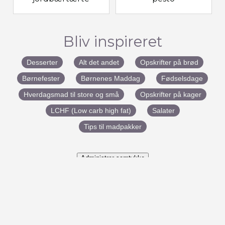
Bliv inspireret
Desserter
Alt det andet
Opskrifter på brød
Børnefester
Børnenes Maddag
Fødselsdage
Hverdagsmad til store og små
Opskrifter på kager
LCHF (Low carb high fat)
Salater
Tips til madpakker
Administrer samtykke
#BenedictesMad