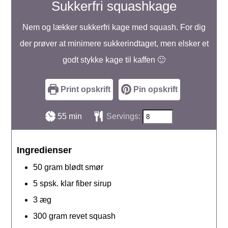
Sukkerfri squashkage
Nem og lækker sukkerfri kage med squash. For dig
der prøver at minimere sukkerindtaget, men elsker et
godt stykke kage til kaffen 🙂
Print opskrift
Pin opskrift
minutter
55
min
Servings:
Ingredienser
50
gram
blødt smør
5
spsk.
klar fiber sirup
3
æg
300
gram
revet squash