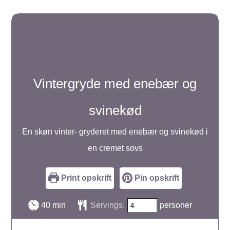
Vintergryde med enebær og
svinekød
En skøn vinter- gryderet med enebær og svinekød i
en cremet sovs
Print opskrift
Pin opskrift
minutter
40
min
Servings:
personer