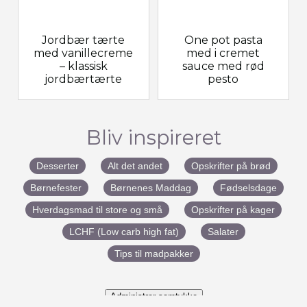
Jordbær tærte
One pot pasta
med vanillecreme
med i cremet
– klassisk
sauce med rød
jordbærtærte
pesto
Bliv inspireret
Desserter
Alt det andet
Opskrifter på brød
Børnefester
Børnenes Maddag
Fødselsdage
Hverdagsmad til store og små
Opskrifter på kager
LCHF (Low carb high fat)
Salater
Tips til madpakker
Administrer samtykke