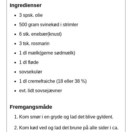
Ingredienser
3
spsk.
olie
500
gram
svinekød i strimler
6
stk.
enebær(knust)
3
tsk.
rosmarin
1
dl
mælk(gerne sødmælk)
1
dl
fløde
sovsekulør
1
dl
cremefraiche (18 eller 38 %)
evt. lidt sovsejævner
Fremgangsmåde
Kom smør i en gryde og lad det blive gyldent.
Kom kød ved og lad det brune på alle sider i ca.