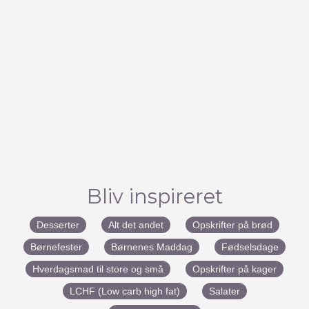
Bliv inspireret
Desserter
Alt det andet
Opskrifter på brød
Børnefester
Børnenes Maddag
Fødselsdage
Hverdagsmad til store og små
Opskrifter på kager
LCHF (Low carb high fat)
Salater