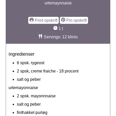
urtemaynnaise
Print opskrift
Pin opskrift
time
1
t
Servings:
12
blinis
Ingredienser
6
spsk.
rygeost
2
spsk,
creme fraiche - 18 procent
salt og peber
urtemayonnaise
2
spsk.
mayonnnaise
salt og peber
finthakket purløg