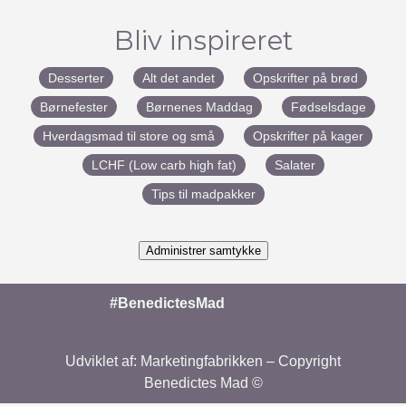
Bliv inspireret
Desserter
Alt det andet
Opskrifter på brød
Børnefester
Børnenes Maddag
Fødselsdage
Hverdagsmad til store og små
Opskrifter på kager
LCHF (Low carb high fat)
Salater
Tips til madpakker
Administrer samtykke
#BenedictesMad
Udviklet af:
Marketingfabrikken
– Copyright
Benedictes Mad ©