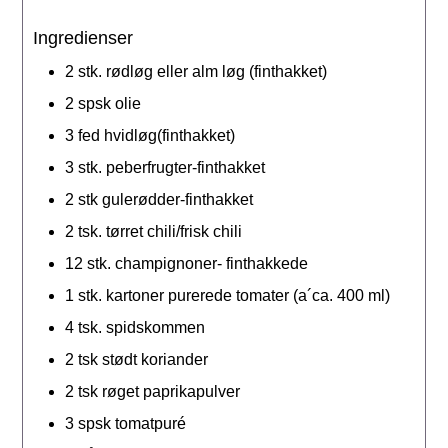
Ingredienser
2
stk.
rødløg eller alm løg (finthakket)
2
spsk
olie
3
fed
hvidløg(finthakket)
3
stk.
peberfrugter-finthakket
2
stk
gulerødder-finthakket
2
tsk.
tørret chili/frisk chili
12
stk.
champignoner- finthakkede
1
stk.
kartoner purerede tomater (a´ca. 400 ml)
4
tsk.
spidskommen
2
tsk
stødt koriander
2
tsk
røget paprikapulver
3
spsk
tomatpuré