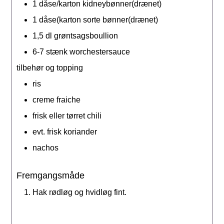
1
dåse/karton
kidneybønner(drænet)
1
dåse(karton
sorte bønner(drænet)
1,5
dl
grøntsagsboullion
6-7
stænk
worchestersauce
tilbehør og topping
ris
creme fraiche
frisk eller tørret chili
evt. frisk koriander
nachos
Fremgangsmåde
Hak rødløg og hvidløg fint.