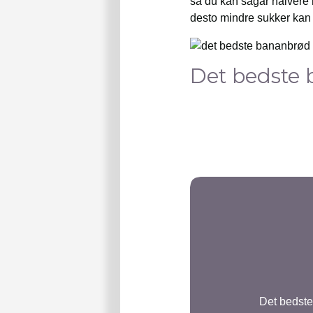
så du kan sågar halvere
desto mindre sukker kan d
Det bedste
Det bedste