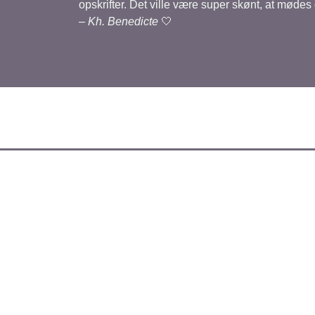
opskrifter. Det ville være super skønt, at mødes
–
Kh. Benedicte
🤍
 nielsen
på 01/10/2023 ved 06:08
 kunne godt tænkte mig at du havde skrevet næringsstoffer ind p
or mange kulhydrater, osv der er i.