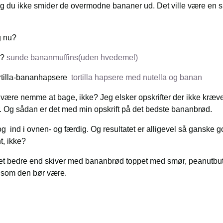
 mig du ikke smider de overmodne bananer ud. Det ville være en 
g nu?
n?
sunde bananmuffins(uden hvedemel)
ortilla-bananhapsere
tortilla hapsere med nutella og banan
ære nemme at bage, ikke? Jeg elsker opskrifter der ikke kræve
. Og sådan er det med min opskrift på det bedste bananbrød.
g ind i ovnen- og færdig. Og resultatet er alligevel så ganske god
t, ikke?
 bedre end skiver med bananbrød toppet med smør, peanutbutt
 som den bør være.