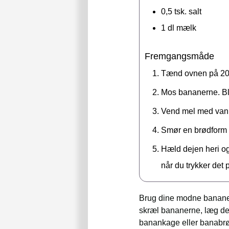
0,5
tsk.
salt
1
dl
mælk
Fremgangsmåde
Tænd ovnen på 200 
Mos bananerne. Bla
Vend mel med vanil
Smør en brødform p
Hæld dejen heri og
når du trykker det
Brug dine modne bananer 
skræl bananerne, læg dem 
banankage eller banabrø