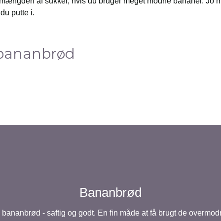
 mængden af sukker, hvis du bruger meget modne bananer. Jo
u putte i.
 bananbrød
Bananbrød
 bananbrød - saftig og godt. En fin måde at få brugt de overmo