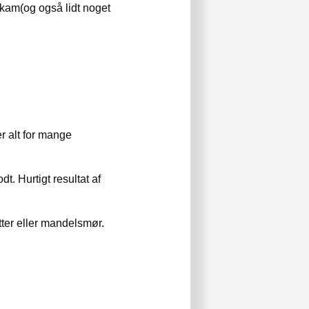
skam(og også lidt noget
r alt for mange
t. Hurtigt resultat af
er eller mandelsmør.