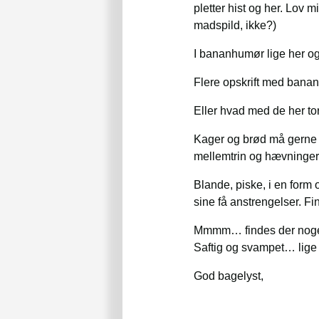
pletter hist og her. Lov
madspild, ikke?)
I bananhumør lige her o
Flere opskrift med bana
Eller hvad med de her t
Kager og brød må gerne v
mellemtrin og hævninger
Blande, piske, i en form o
sine få anstrengelser. Fin
Mmmm… findes der noget
Saftig og svampet… lige
God bagelyst,