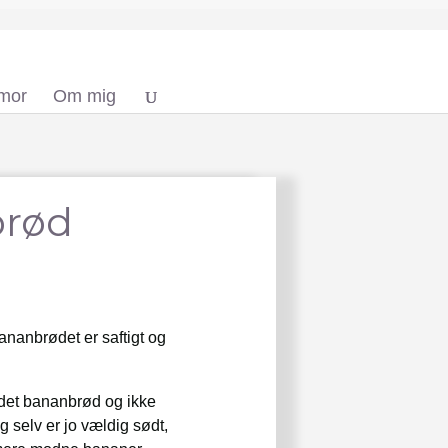
 mor
Om mig
brød
ananbrødet er saftigt og
 det bananbrød og ikke
 selv er jo vældig sødt,