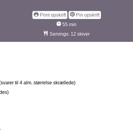
Print opskrift
Pin opskrift
minutter
55
min
Servings:
12
skiver
varer til 4 alm. størrelse skrællede)
des)
r