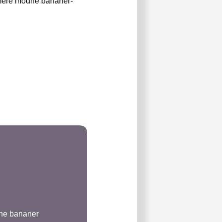
 mere modne bananer-
dne bananer