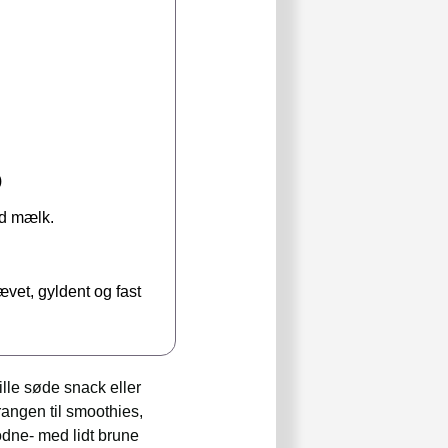
)
med mælk.
ævet, gyldent og fast
lle søde snack eller
rangen til smoothies,
dne- med lidt brune