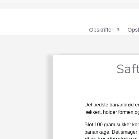
Opskrifter
Opsk
Saf
Det bedste bananbrød er 
lækkert, holder formen o
Blot 100 gram sukker kom
banankage. Det smager sk