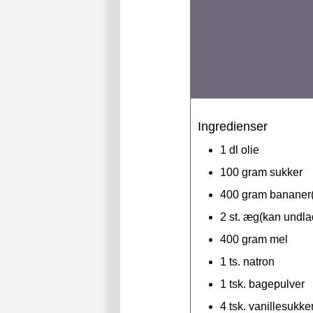
Ingredienser
1
dl
olie
100
gram
sukker
400
gram
bananer(s
2
st.
æg(kan undla
400
gram
mel
1
ts.
natron
1
tsk.
bagepulver
4
tsk.
vanillesukke