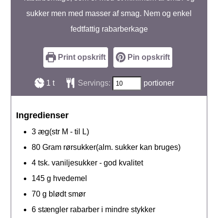
sukker men med masser af smag. Nem og enkel
fedtfattig rabarberkage
Print opskrift
Pin opskrift
time
1
t
Servings:
portioner
Ingredienser
3
æg(str M - til L)
80
Gram
rørsukker(alm. sukker kan bruges)
4
tsk.
vaniljesukker - god kvalitet
145
g
hvedemel
70
g
blødt smør
6
stængler
rabarber i mindre stykker