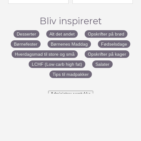
Bliv inspireret
Desserter
Alt det andet
Opskrifter på brød
Børnefester
Børnenes Maddag
Fødselsdage
Hverdagsmad til store og små
Opskrifter på kager
LCHF (Low carb high fat)
Salater
Tips til madpakker
Administrer samtykke
#BenedictesMad
Udviklet af:
Marketingfabrikken
– Copyright