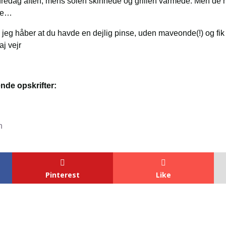
 fredag aften, mens solen skinnede og grillen varmede. Men de
øre…
jeg håber at du havde en dejlig pinse, uden maveonde(!) og fi
aj vejr
nde opskrifter:
n
Pinterest
Like