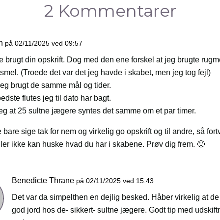
2 Kommentarer
n
på 02/11/2025 ved 09:57
e brugt din opskrift. Dog med den ene forskel at jeg brugte rugme
smel. (Troede det var det jeg havde i skabet, men jeg tog fejl)
 jeg brugt de samme mål og tider.
edste flutes jeg til dato har bagt.
eg at 25 sultne jægere syntes det samme om et par timer.
e bare sige tak for nem og virkelig go opskrift og til andre, så fort
ller ikke kan huske hvad du har i skabene. Prøv dig frem. 🙂
Benedicte Thrane
på 02/11/2025 ved 15:43
Det var da simpelthen en dejlig besked. Håber virkelig at de f
god jord hos de- sikkert- sultne jægere. Godt tip med udskift