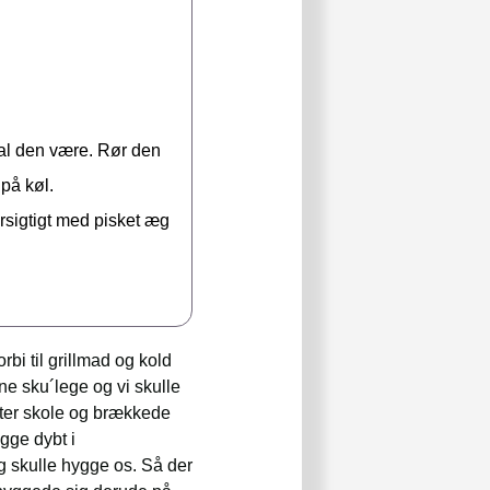
skal den være. Rør den
 på køl.
orsigtigt med pisket æg
bi til grillmad og kold
e sku´lege og vi skulle
fter skole og brækkede
gge dybt i
g skulle hygge os. Så der