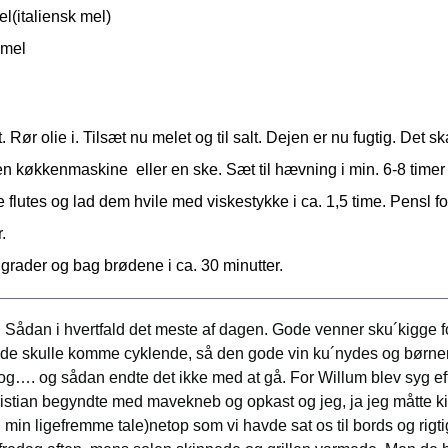
el(italiensk mel)
mel
 Rør olie i. Tilsæt nu melet og til salt. Dejen er nu fugtig. Det 
n køkkenmaskine eller en ske. Sæt til hævning i min. 6-8 timer
 flutes og lad dem hvile med viskestykke i ca. 1,5 time. Pensl f
r.
rader og bag brødene i ca. 30 minutter.
 Sådan i hvertfald det meste af dagen. Gode venner sku´kigge for
 de skulle komme cyklende, så den gode vin ku´nydes og børnen
og…. og sådan endte det ikke med at gå. For Willum blev syg e
ristian begyndte med mavekneb og opkast og jeg, ja jeg måtte ki
in ligefremme tale)netop som vi havde sat os til bords og rigti