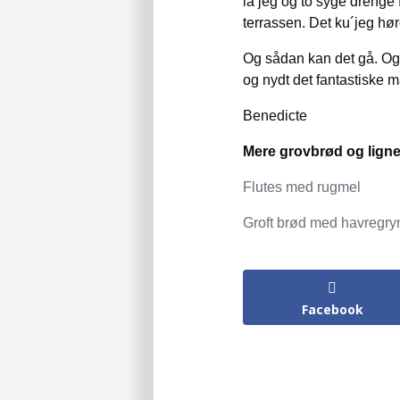
lå jeg og to syge drenge
terrassen. Det ku´jeg h
Og sådan kan det gå. Og 
og nydt det fantastiske m
Benedicte
Mere grovbrød og ligne
Flutes med rugmel
Groft brød med havregry
Facebook