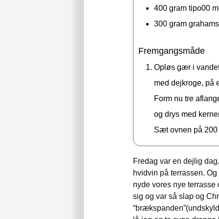
400
gram
tipo00 m
300
gram
grahams
Fremgangsmåde
Opløs gær i vandet.
med dejkroge, på e
Form nu tre aflange
og drys med kerne
Sæt ovnen på 200 g
Fredag var en dejlig dag.
hvidvin på terrassen. Og
nyde vores nye terrasse 
sig og var så slap og Ch
“brækspanden”(undskyld m