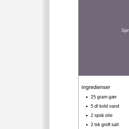
Spr
Ingredienser
25
gram
gær
5
dl
kold vand
2
spsk
olie
2
tsk
groft salt