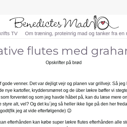
rifts TV
Om træning, proteinrig mad og tanker fra en
ative flutes med grah
Opskrifter på brød
f gode venner. Det var dejligt vejr og planen var grillvejr. Så jeg
de nye kartofler, kryddersmørret og de über lækre bøffer vi steg
 som forventet og som jeg havde håbet på, kan du læse mere om
styre alt, vel? Og det ku´jeg så heller ikke lige på den her fre
godt(fik jeg at vide efterfølgende) 😉
kan efterhånden kan købe super lækre flutes efterhånden alle st