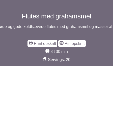
Flutes med grahamsmel
øde og gode koldhævede flutes med grahamsmel og masser af 
Print opskrift
Pin opskrift
timer
minutter
8
t
30
min
Servings:
20