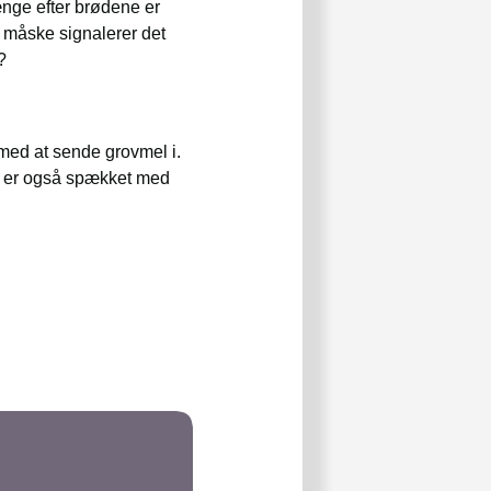
ænge efter brødene er
g måske signalerer det
?
med at sende grovmel i.
el er også spækket med