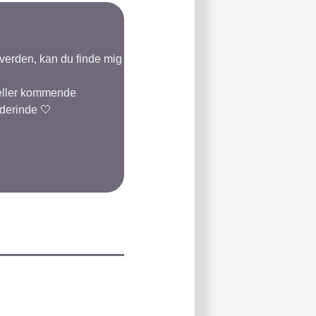
-verden, kan du finde mig
 eller kommende
 derinde 🤍