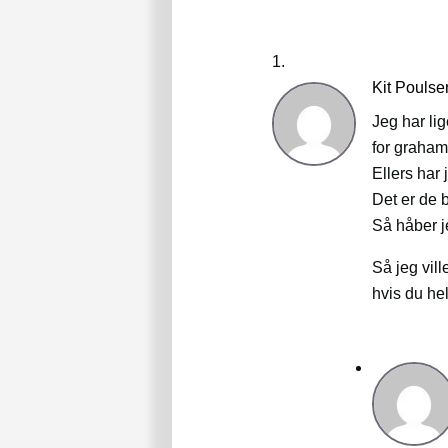
Kit Poulse
Jeg har lig
for graham
Ellers har
Det er de b
Så håber j
Så jeg vill
hvis du he