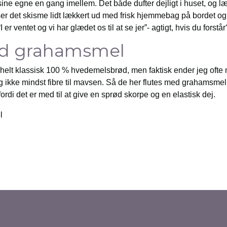
sine egne en gang imellem. Det både dufter dejligt i huset, og l
ser det skisme lidt lækkert ud med frisk hjemmebag på bordet o
 er ventet og vi har glædet os til at se jer”- agtigt, hvis du forstår
ed grahamsmel
helt klassisk 100 % hvedemelsbrød, men faktisk ender jeg ofte 
g ikke mindst fibre til mavsen. Så de her flutes med grahamsm
rdi det er med til at give en sprød skorpe og en elastisk dej.