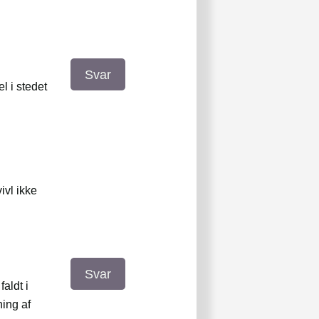
Svar
l i stedet
vivl ikke
Svar
aldt i
ning af