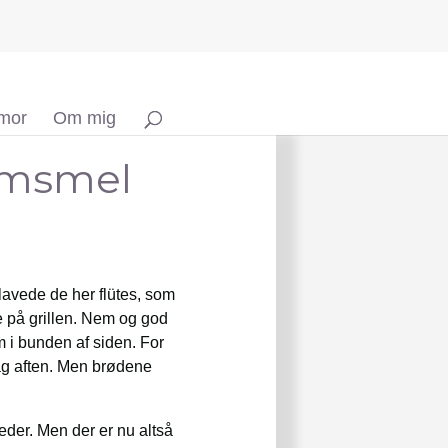
 mor
Om mig
amsmel
 lavede de her flütes, som
te på grillen. Nem og god
 i bunden af siden. For
dag aften. Men brødene
eder. Men der er nu altså