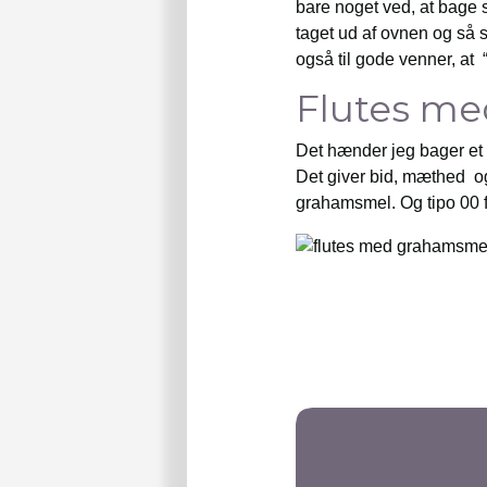
bare noget ved, at bage 
taget ud af ovnen og så 
også til gode venner, at “I
Flutes m
Det hænder jeg bager et 
Det giver bid, mæthed o
grahamsmel. Og tipo 00 fo