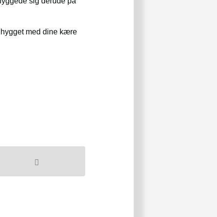
 hyggede sig derude på
k hygget med dine kære