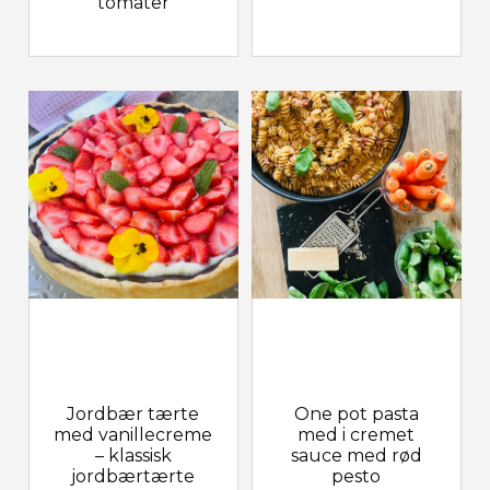
tomater
Jordbær tærte
One pot pasta
med vanillecreme
med i cremet
– klassisk
sauce med rød
jordbærtærte
pesto