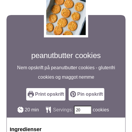
peanutbutter cookies
Nem opskrift på peanutbutter cookies - glutenfri
cookies og maggot nemme
Print opskrift
Pin opskrift
minutter
20
min
Servings:
cookies
Ingredienser