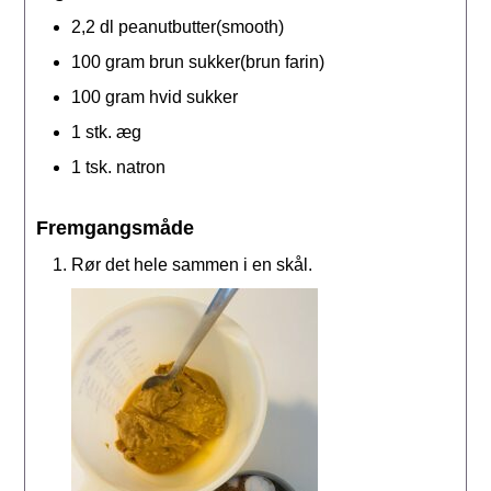
2,2
dl
peanutbutter(smooth)
100
gram
brun sukker(brun farin)
100
gram
hvid sukker
1
stk.
æg
1
tsk.
natron
Fremgangsmåde
Rør det hele sammen i en skål.