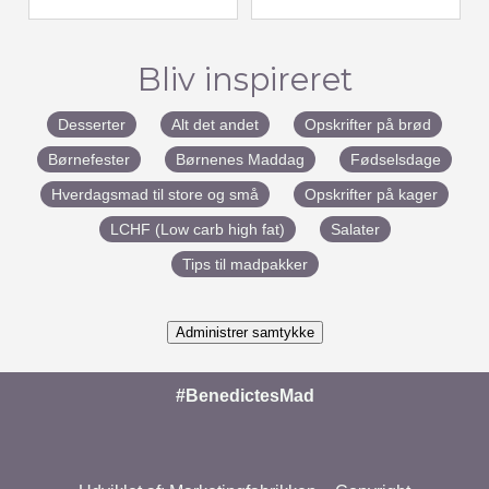
Bliv inspireret
Desserter
Alt det andet
Opskrifter på brød
Børnefester
Børnenes Maddag
Fødselsdage
Hverdagsmad til store og små
Opskrifter på kager
LCHF (Low carb high fat)
Salater
Tips til madpakker
Administrer samtykke
#BenedictesMad