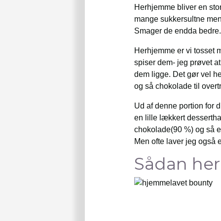
Herhjemme bliver en stor
mange sukkersultne menn
Smager de endda bedre. Je
Herhjemme er vi tosset m
spiser dem- jeg prøvet a
dem ligge. Det gør vel he
og så chokolade til overt
Ud af denne portion for du
en lille lækkert desserth
chokolade(90 %) og så en
Men ofte laver jeg også
Sådan her