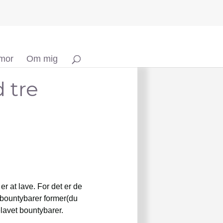
 mor
Om mig
 tre
r at lave. For det er de
r bountybarer former(du
lavet bountybarer.