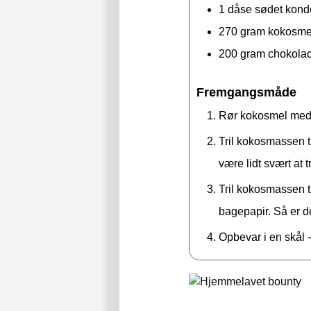
1
dåse
sødet kond
270
gram
kokosme
200
gram
chokola
Fremgangsmåde
Rør kokosmel med
Tril kokosmassen t
være lidt svært at t
Tril kokosmassen t
bagepapir. Så er d
Opbevar i en skål -