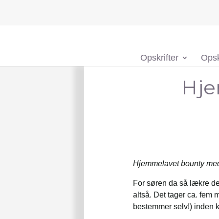
Opskrifter
Opsk
Hje
Hjemmelavet bounty med 
For søren da så lækre de
altså. Det tager ca. fem 
bestemmer selv!) inden k