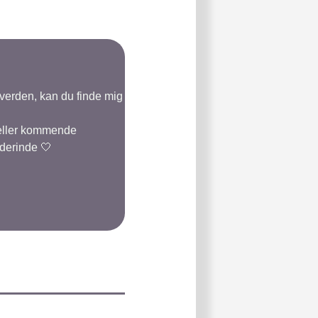
-verden, kan du finde mig
 eller kommende
 derinde 🤍