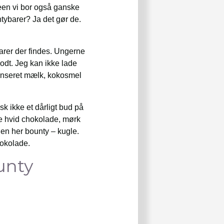
een vi bor også ganske
ybarer? Ja det gør de.
arer der findes. Ungerne
odt. Jeg kan ikke lade
ndenseret mælk, kokosmel
sk ikke et dårligt bud på
te hvid chokolade, mørk
en her bounty – kugle.
hokolade.
unty