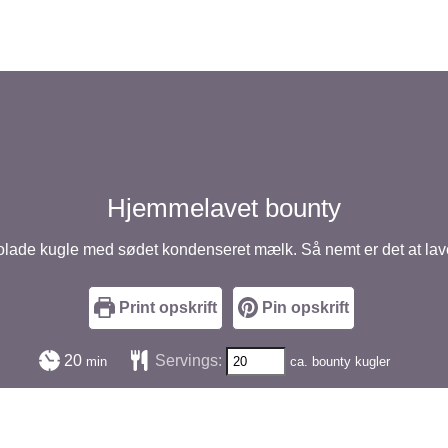
Hjemmelavet bounty
lade kugle med sødet kondenseret mælk. Så nemt er det at lave
Print opskrift
Pin opskrift
minutter
20
Servings:
min
ca. bounty kugler