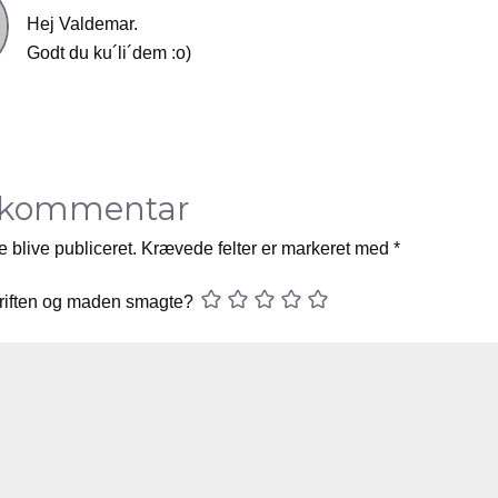
Hej Valdemar.
Godt du ku´li´dem :o)
 kommentar
e blive publiceret.
Krævede felter er markeret med
*
riften og maden smagte?