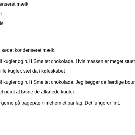
enseret mælk
l
de
 sødet kondenseret mælk.
il kugler og rul i Smeltet chokolade. Hvis massen er meget stue
rille kugler, sæt da i køleskabet
il kugler og rul i Smeltet chokolade. Jeg lægger de færdige boun
et nemt at løsne de afkølede kugler.
 gerne på bagepapir imellem et par lag. Det fungerer fint.