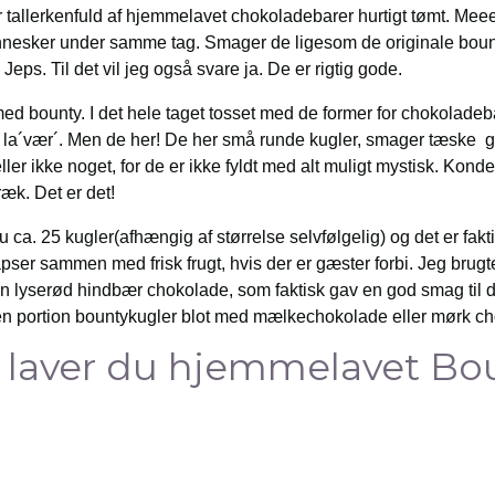
 tallerkenfuld af hjemmelavet chokoladebarer hurtigt tømt. Mee
esker under samme tag. Smager de ligesom de originale bount
ps. Til det vil jeg også svare ja. De er rigtig gode.
ed bounty. I det hele taget tosset med de former for chokoladeb
t la´vær´. Men de her! De her små runde kugler, smager tæske g
ller ikke noget, for de er ikke fyldt med alt muligt mystisk. Ko
ræk. Det er det!
 ca. 25 kugler(afhængig af størrelse selvfølgelig) og det er fakti
apser sammen med frisk frugt, hvis der er gæster forbi. Jeg brug
 lyserød hindbær chokolade, som faktisk gav en god smag til d
 en portion bountykugler blot med mælkechokolade eller mørk c
 laver du hjemmelavet Bo