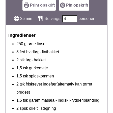
Print opskrift
Pin opskrift
minutter
25
min
Servings:
personer
Ingredienser
250
g
røde linser
3
fed
hvidløg- finthakket
2
stk
løg- hakket
1,5
tsk
gurkemeje
1,5
tsk
spidskommen
2
tsk
friskrevet ingefær(alternativ kan tørret
bruges)
1,5
tsk
garam masala - indisk krydderiblanding
2
spsk
olie til stegning