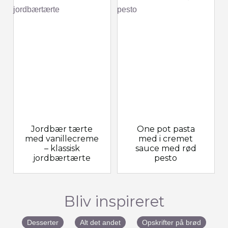
Jordbær tærte
One pot pasta
med vanillecreme
med i cremet
– klassisk
sauce med rød
jordbærtærte
pesto
Bliv inspireret
Desserter
Alt det andet
Opskrifter på brød