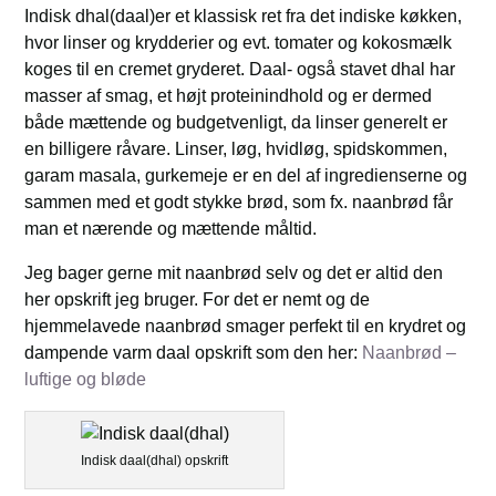
Indisk dhal(daal)er et klassisk ret fra det indiske køkken,
hvor linser og krydderier og evt. tomater og kokosmælk
koges til en cremet gryderet. Daal- også stavet dhal har
masser af smag, et højt proteinindhold og er dermed
både mættende og budgetvenligt, da linser generelt er
en billigere råvare. Linser, løg, hvidløg, spidskommen,
garam masala, gurkemeje er en del af ingredienserne og
sammen med et godt stykke brød, som fx. naanbrød får
man et nærende og mættende måltid.
Jeg bager gerne mit naanbrød selv og det er altid den
her opskrift jeg bruger. For det er nemt og de
hjemmelavede naanbrød smager perfekt til en krydret og
dampende varm daal opskrift som den her:
Naanbrød –
luftige og bløde
Indisk daal(dhal) opskrift