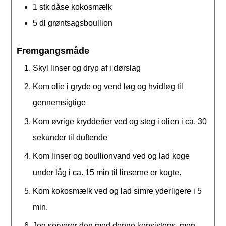
1
stk
dåse kokosmælk
5
dl
grøntsagsboullion
Fremgangsmåde
Skyl linser og dryp af i dørslag
Kom olie i gryde og vend løg og hvidløg til
gennemsigtige
Kom øvrige krydderier ved og steg i olien i ca. 30
sekunder til duftende
Kom linser og boullionvand ved og lad koge
under låg i ca. 15 min til linserne er kogte.
Kom kokosmælk ved og lad simre yderligere i 5
min.
Jeg serverer den med denne konsistens, men