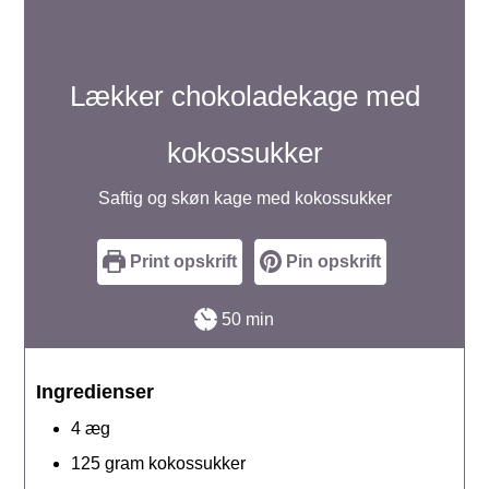
Lækker chokoladekage med
kokossukker
Saftig og skøn kage med kokossukker
Print opskrift
Pin opskrift
minutter
50
min
Ingredienser
4
æg
125
gram
kokossukker