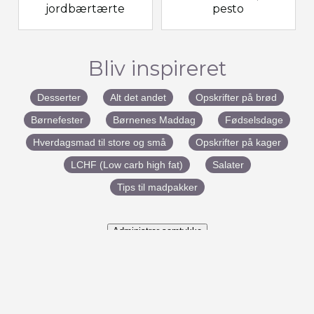
jordbærtærte
pesto
Bliv inspireret
Desserter
Alt det andet
Opskrifter på brød
Børnefester
Børnenes Maddag
Fødselsdage
Hverdagsmad til store og små
Opskrifter på kager
LCHF (Low carb high fat)
Salater
Tips til madpakker
Administrer samtykke
#BenedictesMad