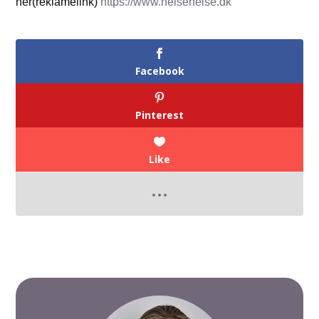
her(reklamelink)
https://www.helsehelse.dk
Facebook
Pinterest
Like