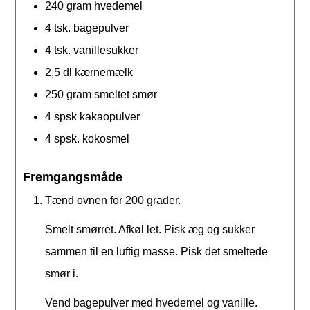
240
gram
hvedemel
4
tsk.
bagepulver
4
tsk.
vanillesukker
2,5
dl
kærnemælk
250
gram
smeltet smør
4
spsk
kakaopulver
4
spsk.
kokosmel
Fremgangsmåde
Tænd ovnen for 200 grader.
Smelt smørret. Afkøl let. Pisk æg og sukker
sammen til en luftig masse. Pisk det smeltede
smør i.
Vend bagepulver med hvedemel og vanille.