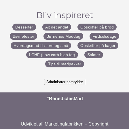
Bliv inspireret
Desserter
Alt det andet
Opskrifter på brød
Børnefester
Børnenes Maddag
Fødselsdage
Hverdagsmad til store og små
Opskrifter på kager
LCHF (Low carb high fat)
Salater
Tips til madpakker
Administrer samtykke
#BenedictesMad
Udviklet af:
Marketingfabrikken
– Copyright