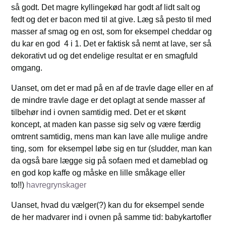
så godt. Det magre kyllingekød har godt af lidt salt og
fedt og det er bacon med til at give. Læg så pesto til med
masser af smag og en ost, som for eksempel cheddar og
du kar en god 4 i 1. Det er faktisk så nemt at lave, ser så
dekorativt ud og det endelige resultat er en smagfuld
omgang.
Uanset, om det er mad på en af de travle dage eller en af
de mindre travle dage er det oplagt at sende masser af
tilbehør ind i ovnen samtidig med. Det er et skønt
koncept, at maden kan passe sig selv og være færdig
omtrent samtidig, mens man kan lave alle mulige andre
ting, som for eksempel løbe sig en tur (sludder, man kan
da også bare lægge sig på sofaen med et dameblad og
en god kop kaffe og måske en lille småkage eller
to!!)
havregrynskager
Uanset, hvad du vælger(?) kan du for eksempel sende
de her madvarer ind i ovnen på samme tid: babykartofler