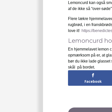
Lemoncurd kan også smør
af de ikke så “over-søde”
Flere lækre hjemmelaved
rugbrød, i en franskbrød
love it!
https://benedict
Lemoncurd ho
En hjemmelavet lemon cur
opmærksom på er, at glas
bør du ikke lade glasset s
skål på bordet.
Facebook