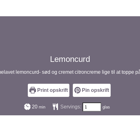
Lemoncurd
lavet lemoncurd- sød og cremet citroncreme lige til at toppe på 
Print opskrift
Pin opskrift
minutter
20
Servings:
min
glas