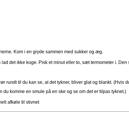
tronerne. Kom i en gryde sammen med sukker og æg.
 lad det ikke koge. Pisk et minut eller to, sæt termometer i. Den
r rundt til du kan se, at det tykner, bliver glat og blankt. (Hvis 
an du komme en smule på en ske og se om det er tilpas tyknet.)
lt afkøle til stivnet