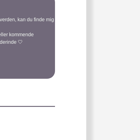
-verden, kan du finde mig
 eller kommende
 derinde 🤍