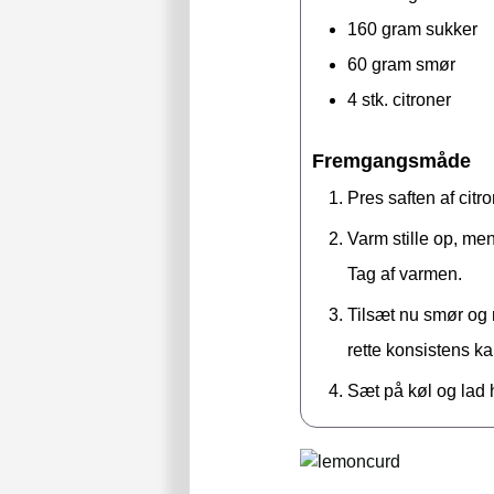
160
gram
sukker
60
gram
smør
4
stk.
citroner
Fremgangsmåde
Pres saften af ci
Varm stille op, men
Tag af varmen.
Tilsæt nu smør og rø
rette konsistens k
Sæt på køl og lad he