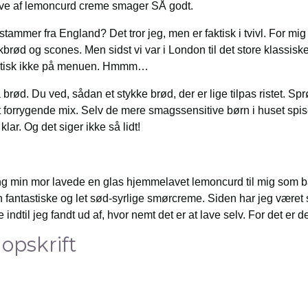
e af lemoncurd creme smager SÅ godt.
tammer fra England? Det tror jeg, men er faktisk i tvivl. For m
brød og scones. Men sidst vi var i London til det store klassis
faktisk ikke på menuen. Hmmm…
rød. Du ved, sådan et stykke brød, der er lige tilpas ristet. S
t forrygende mix. Selv de mere smagssensitive børn i huset spis
ar. Og det siger ikke så lidt!
g min mor lavede en glas hjemmelavet lemoncurd til mig som ba
n fantastiske og let sød-syrlige smørcreme. Siden har jeg været 
 indtil jeg fandt ud af, hvor nemt det er at lave selv. For det er 
pskrift