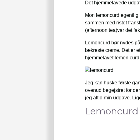
Det hjemmelavede udgav
Mon lemoncurd egentlig s
sammen med ristet fransk
(afternoon tea)var det 
Lemoncurd bør nydes på b
lækreste creme. Det er e
hjemmelavet lemon curd kl
Jeg kan huske første gan
ovenud begejstret for de
jeg altid min udgave. Lige
Lemoncurd o