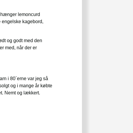
ig hænger lemoncurd
ke engelske kagebord,
prødt og godt med den
er med, når der er
rn i 80´erne var jeg så
solgt og i mange år købte
det. Nemt og lækkert.