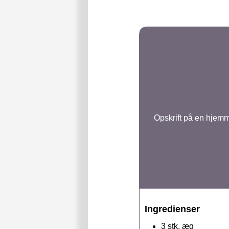
Opskrift på en hjemme
Ingredienser
3
stk.
æg