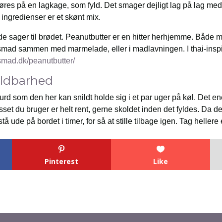
es på en lagkage, som fyld. Det smager dejligt lag på lag med
 ingredienser er et skønt mix.
e sager til brødet. Peanutbutter er en hitter herhjemme. Både
smad sammen med marmelade, eller i madlavningen. I thai-inspire
esmad.dk/peanutbutter/
ldbarhed
d som den her kan snildt holde sig i et par uger på køl. Det e
set du bruger er helt rent, gerne skoldet inden det fyldes. Da d
tå ude på bordet i timer, for så at stille tilbage igen. Tag heller
Pinterest
Like