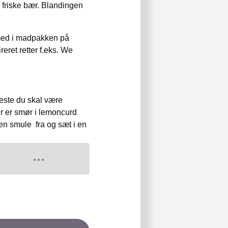
 friske bær. Blandingen
 med i madpakken på
ret retter f.eks. We
neste du skal være
er er smør i lemoncurd
e en smule fra og sæt i en