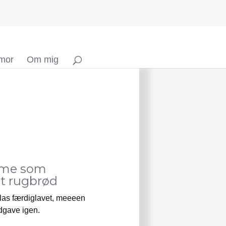
 mor
Om mig
reme som
et rugbrød
 glas færdiglavet, meeeen
udgave igen.