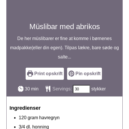
Müslibar med abrikos
De her müslibarer er fine at komme i børnenes
madpakke(eller din egen). Tilpas lækre, bare søde og
salte...
Print opskrift
Pin opskrift
minutter
30
min
Servings:
stykker
Ingredienser
120
gram
havregryn
3/4
dl.
honning