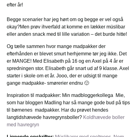
efter år!
Begge scenarier har jeg hørt om og begge er vel også
okay?Men prøv ihverfald at komme en lækker müslibar
eller anden snack med til lille variation – det burde hitte!
Og tælle sammen hvor mange madpakker der
efterhånden er blevet smurt herhjemme tør jeg ikke. Det
er MANGE! Med Elisabeth på 16 og en Axel på 4 år er
spredningen stor. Elisabeth går snart ud af 9 klasse. Axel
starter i skole om et år. Jooo, der er udsigt til mange
gange madpakke- smørerier endnu 🙂
Inspiration til madpakker: Min madbloggerkollega Mie,
som har bloggen Madling har så mange gode bud på tips
til børnenes madpakker. Har du prøvet hendes
langtidshævede havregrynsboller?
Koldhævede boller
med havregryn
Lignende opskrifter:
Müslibarer med speltpops
,
Nem