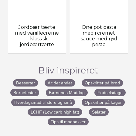
Jordbær tærte
One pot pasta
med vanillecreme
med i cremet
– klassisk
sauce med rød
jordbærtærte
pesto
Bliv inspireret
Desserter
Alt det andet
Opskrifter på brød
Børnefester
Børnenes Maddag
Fødselsdage
Hverdagsmad til store og små
Opskrifter på kager
LCHF (Low carb high fat)
Salater
Tips til madpakker