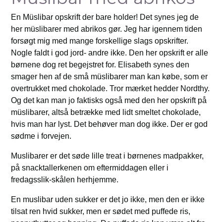
En Müslibar opskrift der bare holder! Det synes jeg de
her müslibarer med abrikos gør. Jeg har igennem tiden
forsøgt mig med mange forskellige slags opskrifter.
Nogle faldt i god jord- andre ikke. Den her opskrift er alle
børnene dog ret begejstret for. Elisabeth synes den
smager hen af de små müslibarer man kan købe, som er
overtrukket med chokolade. Tror mærket hedder Nordthy.
Og det kan man jo faktisks også med den her opskrift på
müslibarer, altså betrække med lidt smeltet chokolade,
hvis man har lyst. Det behøver man dog ikke. Der er god
sødme i forvejen.
Muslibarer er det søde lille treat i børnenes madpakker,
på snacktallerkenen om eftermiddagen eller i
fredagsslik-skålen herhjemme.
En muslibar uden sukker er det jo ikke, men den er ikke
tilsat ren hvid sukker, men er sødet med puffede ris,