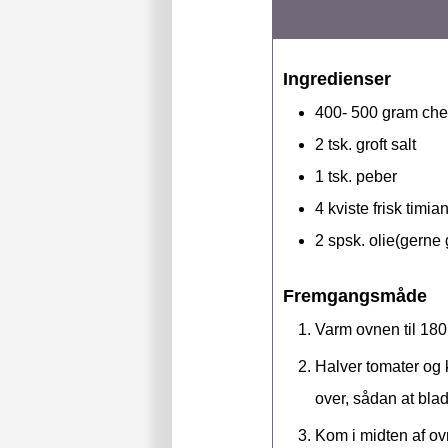
Ingredienser
400- 500
gram
che
2
tsk.
groft salt
1
tsk.
peber
4
kviste frisk timian
2
spsk.
olie(gerne 
Fremgangsmåde
Varm ovnen til 180
Halver tomater og k
over, sådan at bla
Kom i midten af ov