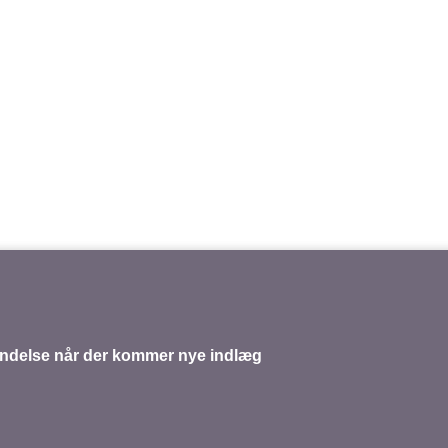
up comments by email.
s by email.
mindelse når der kommer nye indlæg