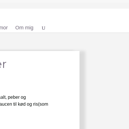
 mor
Om mig
er
salt, peber og
saucen til kød og ris(som