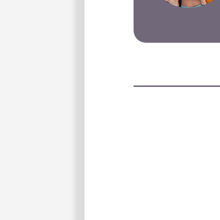
Indsend en
Din e-mailadresse vil ikk
Hvor godt synes du opsk