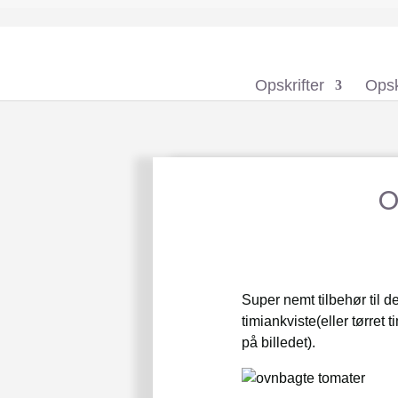
Opskrifter
Opsk
o
Super nemt tilbehør til de
timiankviste(eller tørret
på billedet).