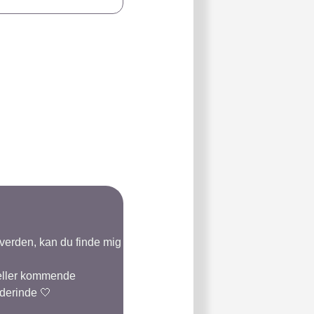
-verden, kan du finde mig
 eller kommende
 derinde 🤍