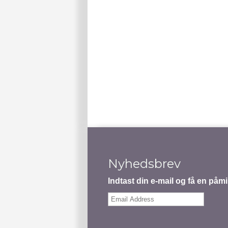
Notify me of follow-
Notify me of new post
Nyhedsbrev
Indtast din e-mail og få en på
Email
Address