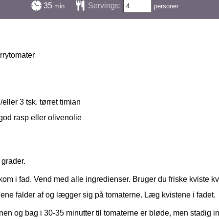
minutter
35
Servings:
min
personer
rrytomater
/eller 3 tsk. tørret timian
god rasp eller olivenolie
 grader.
om i fad. Vend med alle ingredienser. Bruger du friske kviste kv
dene falder af og lægger sig på tomaterne. Læg kvistene i fadet.
nen og bag i 30-35 minutter til tomaterne er bløde, men stadig i