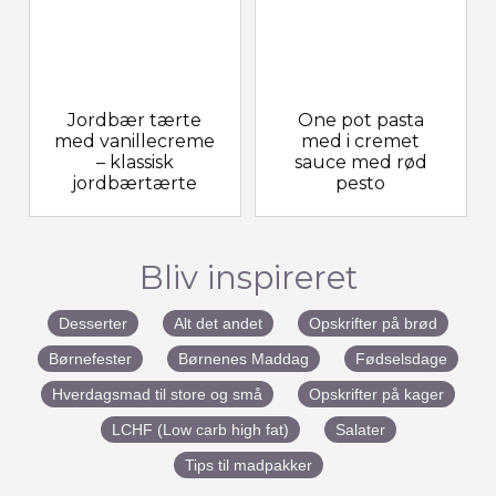
Jordbær tærte
One pot pasta
med vanillecreme
med i cremet
– klassisk
sauce med rød
jordbærtærte
pesto
Bliv inspireret
Desserter
Alt det andet
Opskrifter på brød
Børnefester
Børnenes Maddag
Fødselsdage
Hverdagsmad til store og små
Opskrifter på kager
LCHF (Low carb high fat)
Salater
Tips til madpakker