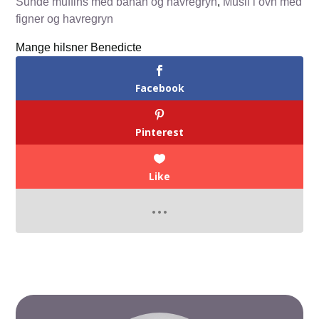
Sunde muffins med banan og havregryn
,
Musli i ovn med
figner og havregryn
Mange hilsner Benedicte
Facebook
Pinterest
Like