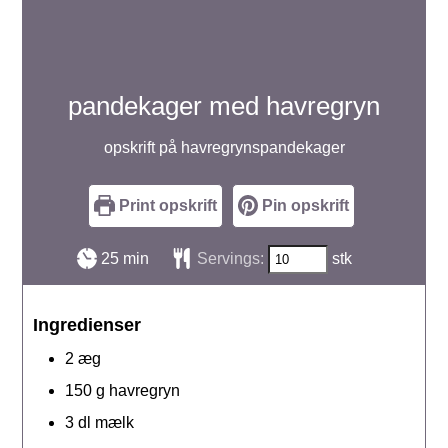
pandekager med havregryn
opskrift på havregrynspandekager
Print opskrift
Pin opskrift
minutter
25
min
Servings:
stk
Ingredienser
2
æg
150
g
havregryn
3
dl
mælk