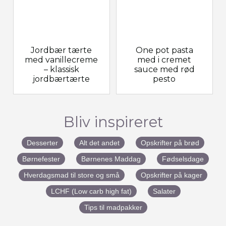
Jordbær tærte
One pot pasta
med vanillecreme
med i cremet
– klassisk
sauce med rød
jordbærtærte
pesto
Bliv inspireret
Desserter
Alt det andet
Opskrifter på brød
Børnefester
Børnenes Maddag
Fødselsdage
Hverdagsmad til store og små
Opskrifter på kager
LCHF (Low carb high fat)
Salater
Tips til madpakker