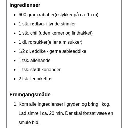
Ingredienser
600
gram
rababer(i stykker på ca. 1 cm)
1
stk.
rødløg- i tynde strimler
1
stk.
chili(uden kerner og finthakket)
1
dl.
rørsukker(eller alm sukker)
1/2
dl.
eddike - gerne æbleeddike
1
tsk.
allehånde
1
tsk.
stødt koriander
2
tsk.
fennikelfrø
Fremgangsmåde
Kom alle ingredienser i gryden og bring i kog.
Lad simre i ca. 20 min. Der skal fortsat være en
smule bid.