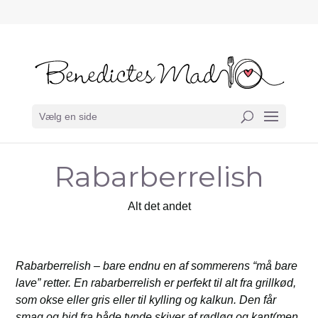
Vælg en side
Rabarberrelish
Alt det andet
Rabarberrelish – bare endnu en af sommerens “må bare
lave” retter. En rabarberrelish er perfekt til alt fra grillkød,
som okse eller gris eller til kylling og kalkun. Den får
smag og bid fra både tynde skiver af rødløg og kant(men