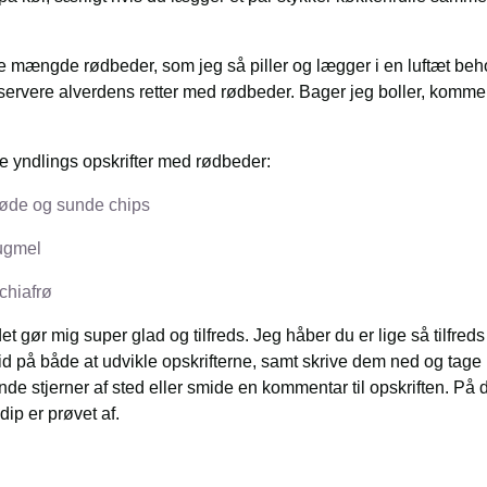
e mængde rødbeder, som jeg så piller og lægger i en luftæt beh
 servere alverdens retter med rødbeder. Bager jeg boller, komme
e yndlings opskrifter med rødbeder:
røde og sunde chips
ugmel
chiafrø
et gør mig super glad og tilfreds. Jeg håber du er lige så tilfre
tid på både at udvikle opskrifterne, samt skrive dem ned og tage 
t sende stjerner af sted eller smide en kommentar til opskriften. 
dip er prøvet af.