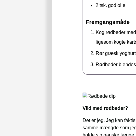
2
tsk.
god olie
Fremgangsmåde
Kog rødbeder med 
ligesom kogte karto
Rør græsk yoghurt 
Rødbeder blendes i
Vild med rødbeder?
Det er jeg. Jeg kan faktis
samme mængde som jeg ha
holde sig ganske længe p