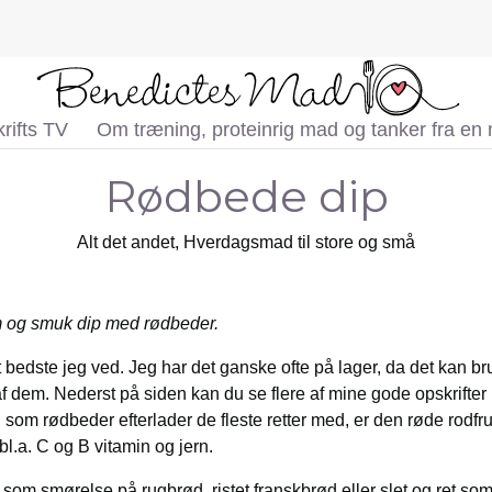
rifts TV
Om træning, proteinrig mad og tanker fra en
Rødbede dip
Alt det andet
,
Hverdagsmad til store og små
m og smuk dip med rødbeder.
 bedste jeg ved. Jeg har det ganske ofte på lager, da det kan 
af dem. Nederst på siden kan du se flere af mine gode opskrift
som rødbeder efterlader de fleste retter med, er den røde rodfr
bl.a. C og B vitamin og jern.
om smørelse på rugbrød, ristet franskbrød eller slet og ret som