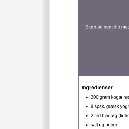
Skøn og nem dip med r
Ingredienser
200
gram
kogte rø
8
spsk.
græsk yoghu
2
fed
hvidløg (fintr
salt og peber