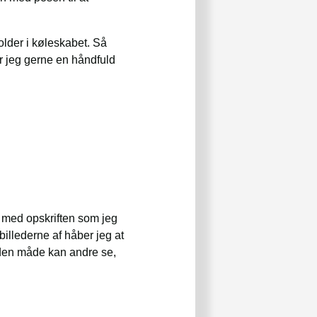
older i køleskabet. Så
r jeg gerne en håndfuld
ds med opskriften som jeg
billederne af håber jeg at
På den måde kan andre se,