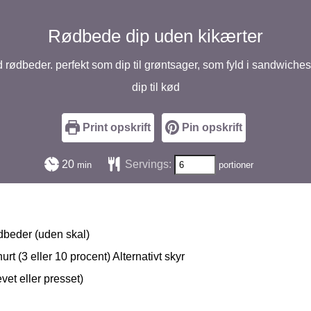
Rødbede dip uden kikærter
ødbeder. perfekt som dip til grøntsager, som fyld i sandwiche
dip til kød
Print opskrift
Pin opskrift
minutter
20
Servings:
min
portioner
dbeder (uden skal)
rt (3 eller 10 procent) Alternativt skyr
evet eller presset)