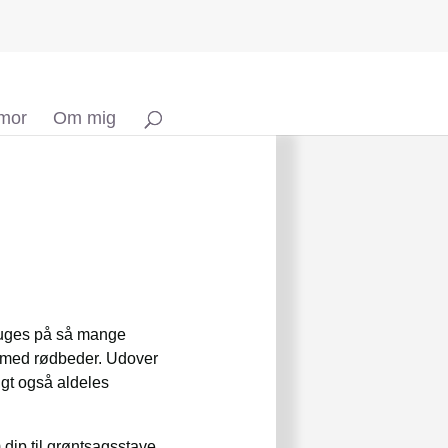
 mor
Om mig
bruges på så mange
er med rødbeder. Udover
ugt også aldeles
 dip til grøntsagsstave