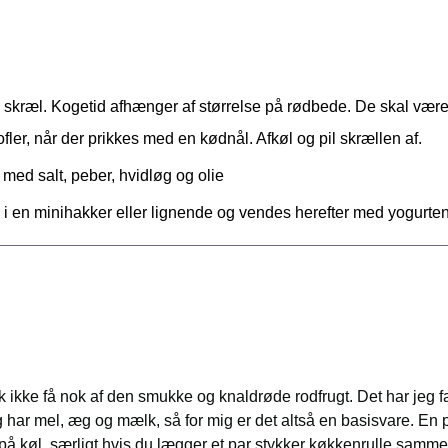
skræl. Kogetid afhænger af størrelse på rødbede. De skal vær
fler, når der prikkes med en kødnål. Afkøl og pil skrællen af.
med salt, peber, hvidløg og olie
 en minihakker eller lignende og vendes herefter med yogurten.
k ikke få nok af den smukke og knaldrøde rodfrugt. Det har jeg fak
r mel, æg og mælk, så for mig er det altså en basisvare. En
å køl, særligt hvis du lægger et par stykker køkkenrulle samme