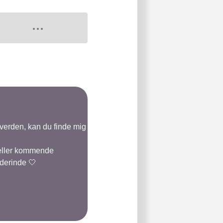
-verden, kan du finde mig
 eller kommende
 derinde 🤍