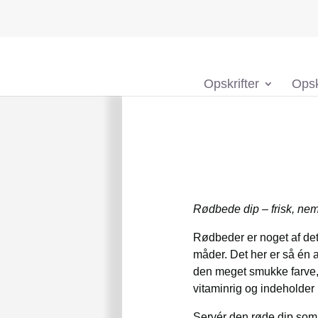
Opskrifter
Opsk
Rødbede dip – frisk, ne
Rødbeder er noget af det
måder. Det her er så én 
den meget smukke farve, 
vitaminrig og indeholder 
Servér den røde dip som s