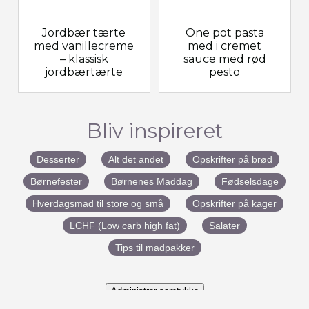
Jordbær tærte
One pot pasta
med vanillecreme
med i cremet
– klassisk
sauce med rød
jordbærtærte
pesto
Bliv inspireret
Desserter
Alt det andet
Opskrifter på brød
Børnefester
Børnenes Maddag
Fødselsdage
Hverdagsmad til store og små
Opskrifter på kager
LCHF (Low carb high fat)
Salater
Tips til madpakker
Administrer samtykke