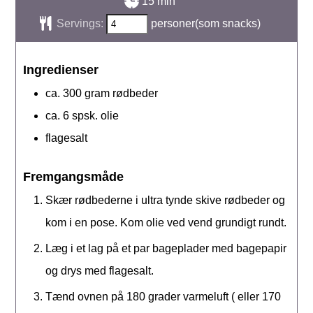
minutter
15
min
Servings:
personer(som snacks)
Ingredienser
ca. 300
gram
rødbeder
ca. 6
spsk.
olie
flagesalt
Fremgangsmåde
Skær rødbederne i ultra tynde skive rødbeder og
kom i en pose. Kom olie ved vend grundigt rundt.
Læg i et lag på et par bageplader med bagepapir
og drys med flagesalt.
Tænd ovnen på 180 grader varmeluft ( eller 170