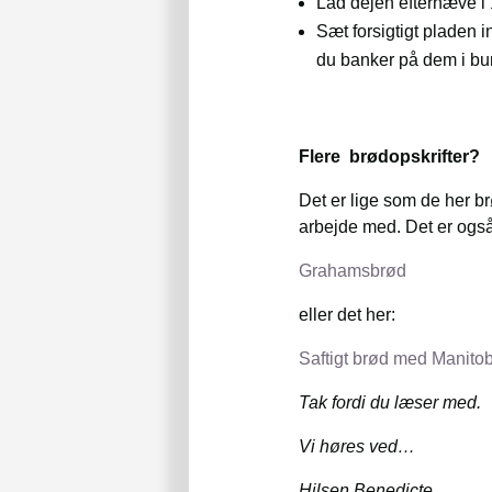
Lad dejen efterhæve i 
Sæt forsigtigt pladen i
du banker på dem i bu
Flere brødopskrifter?
Det er lige som de her b
arbejde med. Det er også
Grahamsbrød
eller det her:
Saftigt brød med Manito
Tak fordi du læser med.
Vi høres ved…
Hilsen Benedicte