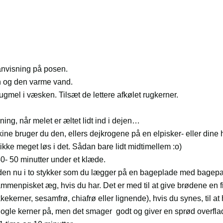
anvisning på posen.
 og den varme vand.
gmel i væsken. Tilsæt de lettere afkølet rugkerner.
nning, når melet er æltet lidt ind i dejen…
e bruger du den, ellers dejkrogene på en elpisker- eller dine 
ikke meget løs i det. Sådan bare lidt midtimellem :o)
0- 50 minutter under et klæde.
 den nu i to stykker som du lægger på en bageplade med bagepa
enpisket æg, hvis du har. Det er med til at give brødene en fi
kkekerner, sesamfrø, chiafrø eller lignende), hvis du synes, til
nogle kerner på, men det smager godt og giver en sprød overfla