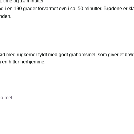
1 time og 10 minutter.
nd i en 190 grader forvarmet ovn i ca. 50 minutter. Brødene er kla
nden.
rød med rugkerner fyldt med godt grahamsmel, som giver et brød 
 en hitter herhjemme.
ba mel