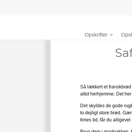
Opskrifter
Opsk
Sa
Så lækkert et franskbrød
altid herhjemme. Det her 
Det skyldes de gode rugk
to dejligt store brød. G
times tid, får du alligeve
Brug dem i madpakken, til