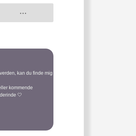
-verden, kan du finde mig
 eller kommende
 derinde 🤍