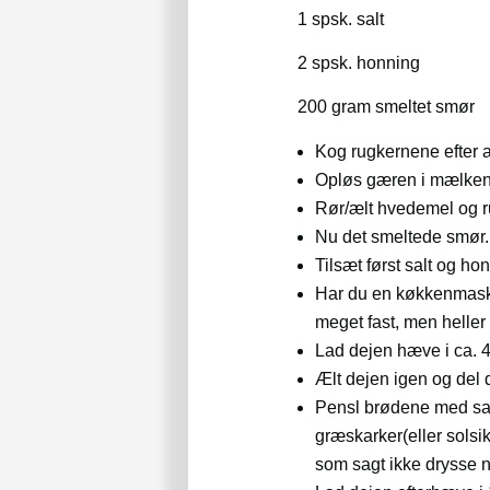
1 spsk. salt
2 spsk. honning
200 gram smeltet smør
Kog rugkernene efter 
Opløs gæren i mælken
Rør/ælt hvedemel og ru
Nu det smeltede smør.
Tilsæt først salt og ho
Har du en køkkenmaskin
meget fast, men heller 
Lad dejen hæve i ca. 4
Ælt dejen igen og del
Pensl brødene med samm
græskarker(eller solsi
som sagt ikke drysse 