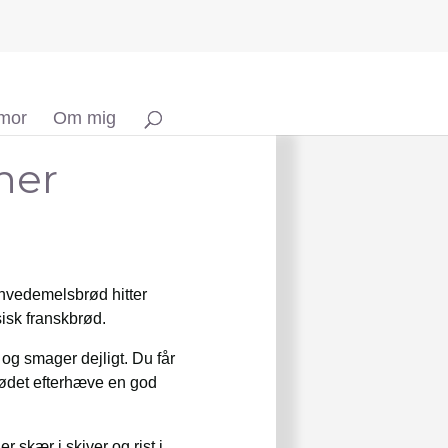
 mor
Om mig
ner
 hvedemelsbrød hitter
sisk franskbrød.
og smager dejligt. Du får
brødet efterhæve en god
 skær i skiver og rist i