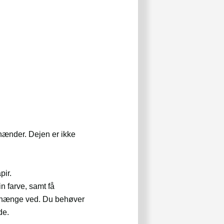
hænder. Dejen er ikke
pir.
n farve, samt få
 at hænge ved. Du behøver
de.