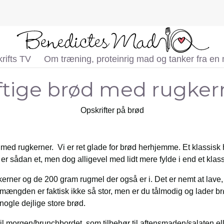
rifts TV
Om træning, proteinrig mad og tanker fra en
ftige brød med rugker
Opskrifter på brød
 med rugkerner. Vi er ret glade for brød herhjemme. Et klassisk
er sådan et, men dog alligevel med lidt mere fylde i end et klas
erner og de 200 gram rugmel der også er i. Det er nemt at lave, 
ærmængden er faktisk ikke så stor, men er du tålmodig og lader 
l nogle dejlige store brød.
 morgen/brunchbordet, som tilbehør til aftensmaden/salaten eller