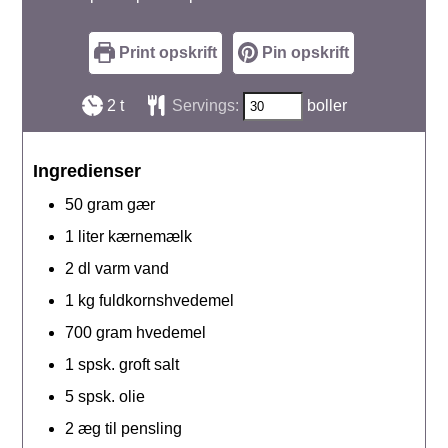
Print opskrift
Pin opskrift
timer
2
t
Servings:
boller
Ingredienser
50
gram
gær
1
liter
kærnemælk
2
dl
varm vand
1
kg
fuldkornshvedemel
700
gram
hvedemel
1
spsk.
groft salt
5
spsk.
olie
2
æg
til pensling