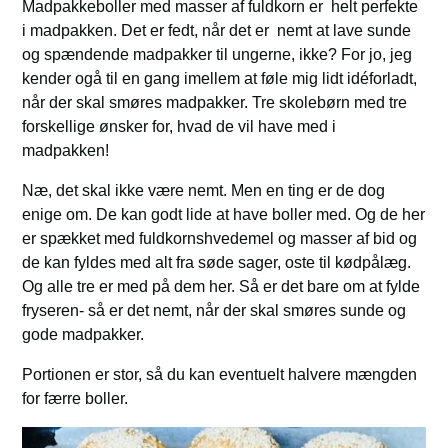
Madpakkeboller med masser af fuldkorn er helt perfekte
i madpakken. Det er fedt, når det er nemt at lave sunde
og spændende madpakker til ungerne, ikke? For jo, jeg
kender ogå til en gang imellem at føle mig lidt idéforladt,
når der skal smøres madpakker. Tre skolebørn med tre
forskellige ønsker for, hvad de vil have med i
madpakken!
Næ, det skal ikke være nemt. Men en ting er de dog
enige om. De kan godt lide at have boller med. Og de her
er spækket med fuldkornshvedemel og masser af bid og
de kan fyldes med alt fra søde sager, oste til kødpålæg.
Og alle tre er med på dem her. Så er det bare om at fylde
fryseren- så er det nemt, når der skal smøres sunde og
gode madpakker.
Portionen er stor, så du kan eventuelt halvere mængden
for færre boller.