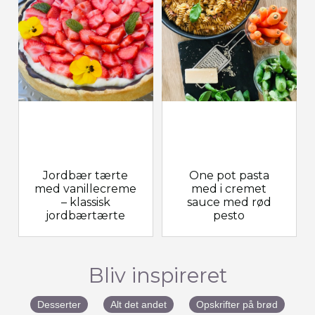
Jordbær tærte
One pot pasta
med vanillecreme
med i cremet
– klassisk
sauce med rød
jordbærtærte
pesto
Bliv inspireret
Desserter
Alt det andet
Opskrifter på brød