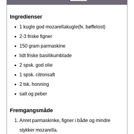
Ingredienser
1
kugle
god mozarellakugle(fx. bøffelost)
2-3
friske
figner
150
gram
parmaskine
lidt
friske
basilikumblade
2
spsk.
god olie
1
spsk.
citronsaft
2
tsk.
honning
salt og peber
Fremgangsmåde
Anret parmaskinke, figner i både og mindre
stykker mozarella.