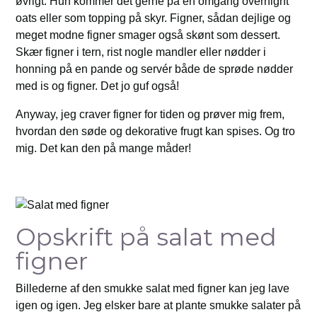
øvrigt. Hun kommer det gerne på en omgang overnight
oats eller som topping på skyr. Figner, sådan dejlige og
meget modne figner smager også skønt som dessert.
Skær figner i tern, rist nogle mandler eller nødder i
honning på en pande og servér både de sprøde nødder
med is og figner. Det jo guf også!
Anyway, jeg craver figner for tiden og prøver mig frem,
hvordan den søde og dekorative frugt kan spises. Og tro
mig. Det kan den på mange måder!
Opskrift på salat med
figner
Billederne af den smukke salat med figner kan jeg lave
igen og igen. Jeg elsker bare at plante smukke salater på