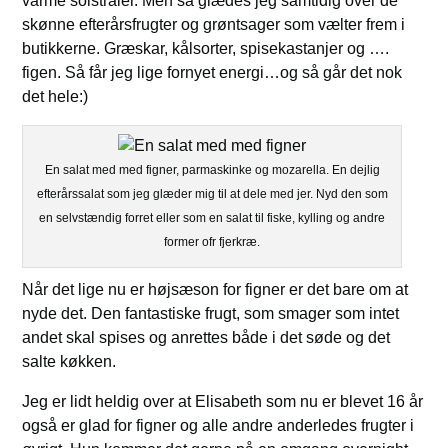
varme solstråler. Men så glædes jeg samtidig over de
skønne efterårsfrugter og grøntsager som vælter frem i
butikkerne. Græskar, kålsorter, spisekastanjer og ….
figen. Så får jeg lige fornyet energi…og så går det nok
det hele:)
En salat med med figner, parmaskinke og mozarella. En dejlig
efterårssalat som jeg glæder mig til at dele med jer. Nyd den som
en selvstændig forret eller som en salat til fiske, kylling og andre
former ofr fjerkræ.
Når det lige nu er højsæson for figner er det bare om at
nyde det. Den fantastiske frugt, som smager som intet
andet skal spises og anrettes både i det søde og det
salte køkken.
Jeg er lidt heldig over at Elisabeth som nu er blevet 16 år
også er glad for figner og alle andre anderledes frugter i