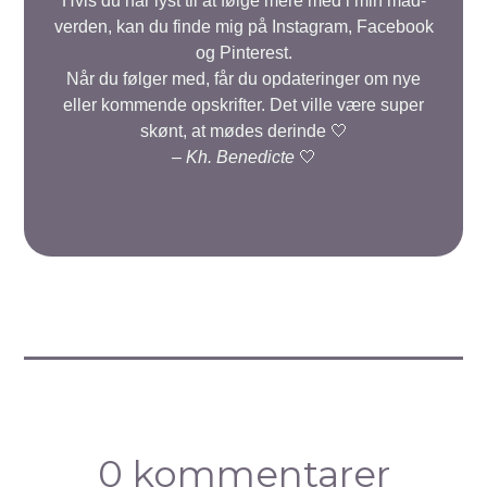
Hvis du har lyst til at følge mere med i min mad-
verden, kan du finde mig på Instagram, Facebook
og Pinterest.
Når du følger med, får du opdateringer om nye
eller kommende opskrifter. Det ville være super
skønt, at mødes derinde 🤍
–
Kh. Benedicte
🤍
0 kommentarer