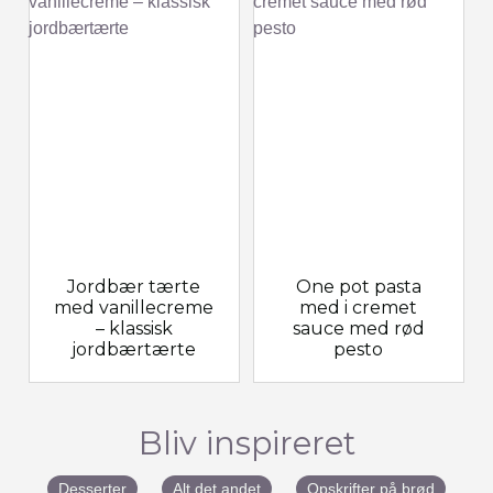
Jordbær tærte
One pot pasta
med vanillecreme
med i cremet
– klassisk
sauce med rød
jordbærtærte
pesto
Bliv inspireret
Desserter
Alt det andet
Opskrifter på brød