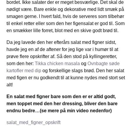
bordet. Ikke salater der er meget besværlige. Det skal de
nødigt være. Bare enkle og dekorative med lidt smæk på
smagen gerne. I hvert fald, hvis de serveres som tilbehør
til enkel retter eller som den her figensalat er god til. Som
en smækker lille forret, blot med en skive godt brød til.
Da jeg lavede den her efterårs salat med figner sidst,
havde jeg en af de aftener for jeg lige var i humør til at
prøve flere opskrifter af. Så den stod på kyllingeretter,
som den her:
Tikka chicken masala
og
Ovnbagte søde
kartofler med dip
og forskellige slags brød. Den her salat
med figen er nu godkendt til at kunne nydes med stort set
alt!
En salat med figner bare som den er er altid godt,
men toppet med den her dressing, bliver den bare
endnu bedre…(se mere på min video nedenfor)
salat_med_figner_opskrift