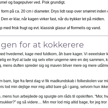
ismel og bagepulver ved. Pisk grundigt.
 form på ca. 20 cm i diameter. Drys lidt rasp over smørret inden
 Den er klar, når kagen virker fast, når du trykker let på midten.
p med frisk frugt og evt. klassisk glasur af flormelis og vand.
gen for at kokkerere
d hvedemel, kage med fuldkorn, åh bare kager. Vi eeeelsker ka
elig en fryd at lade sig selv eller ungerne røre en dej sammen
 mens duften spreder sig og maven bliver mere og mere utålm
 barn, lige fra først dag vi fik madkundskab i folkeskolen var mi
s lod min dejlige mor mig altid bare gå i gang, selvom hun ikk
, mens hun arbejdede og spurgte om råds til opskriften. “Mor, hv
rsukker?” og så videre… Min mor lod mig altid bage, for jeg tr