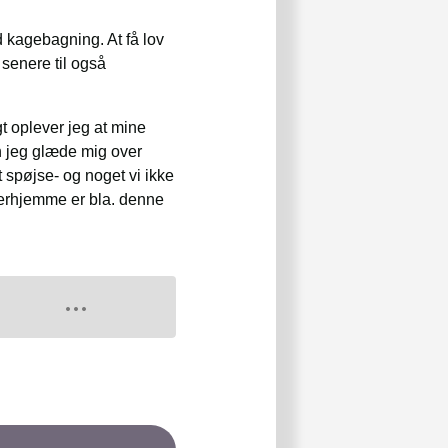
d kagebagning. At få lov
 senere til også
gt oplever jeg at mine
an jeg glæde mig over
 spøjse- og noget vi ikke
herhjemme er bla. denne