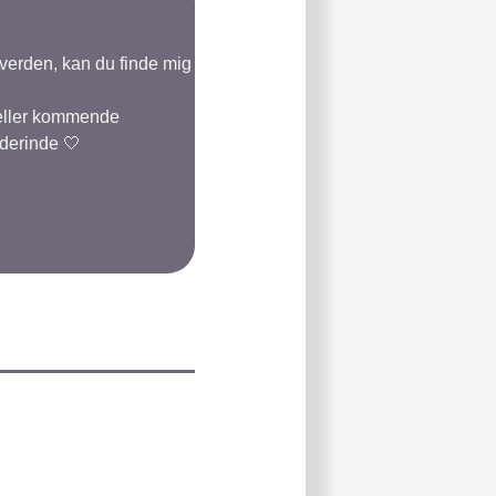
-verden, kan du finde mig
 eller kommende
 derinde 🤍