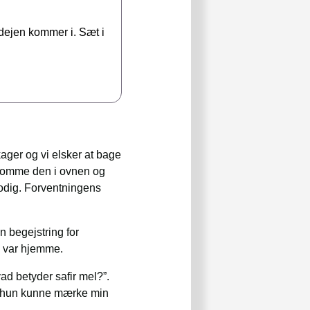
 dejen kommer i. Sæt i
ger og vi elsker at bage
, komme den i ovnen og
odig. Forventningens
n begejstring for
e var hjemme.
ad betyder safir mel?”.
or hun kunne mærke min