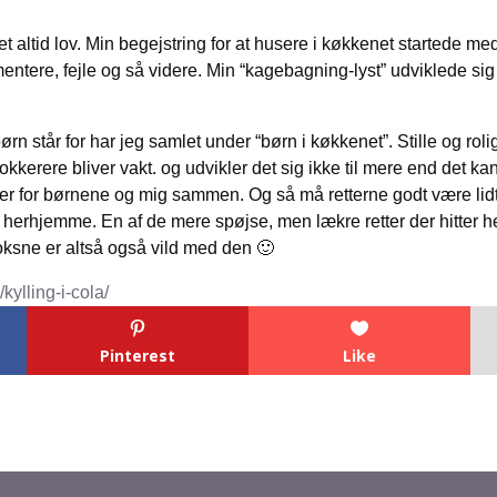
et altid lov. Min begejstring for at husere i køkkenet startede me
mentere, fejle og så videre. Min “kagebagning-lyst” udviklede sig
 står for har jeg samlet under “børn i køkkenet”. Stille og roli
kokkerere bliver vakt. og udvikler det sig ikke til mere end det k
er for børnene og mig sammen. Og så må retterne godt være lidt
 herhjemme. En af de mere spøjse, men lækre retter der hitter 
 Voksne er altså også vild med den 🙂
kylling-i-cola/
Pinterest
Like