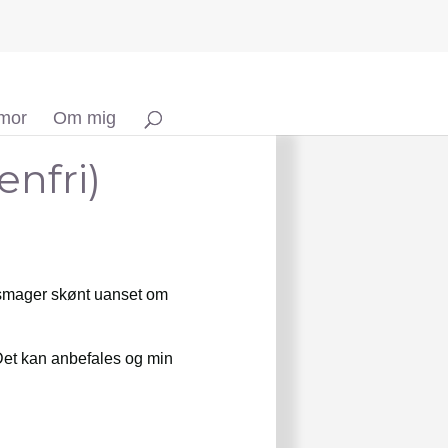
 mor
Om mig
nfri)
g smager skønt uanset om
 Det kan anbefales og min