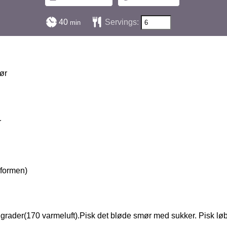
minutter
40
Servings:
min
ør
r
i formen)
grader(170 varmeluft).Pisk det bløde smør med sukker. Pisk l