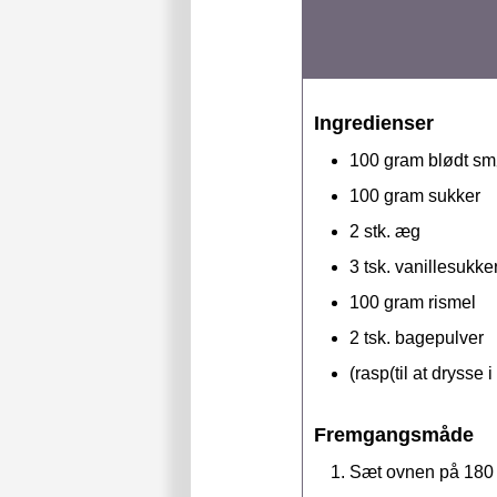
Ingredienser
100
gram
blødt sm
100
gram
sukker
2
stk.
æg
3
tsk.
vanillesukke
100
gram
rismel
2
tsk.
bagepulver
(rasp(til at drysse 
Fremgangsmåde
Sæt ovnen på 180 