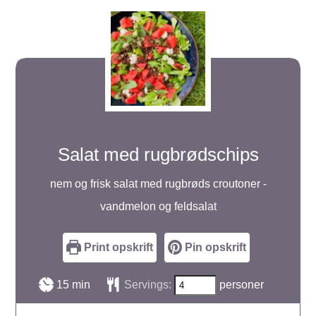
Salat med rugbrødschips
nem og frisk salat med rugbrøds croutoner -
vandmelon og feldsalat
Print opskrift
Pin opskrift
minutter
15
min
Servings:
personer