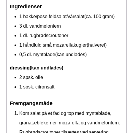
Ingredienser
1
bakke/pose
feldsalat/vårsalat(ca. 100 gram)
3
dl.
vandmelontern
1
dl.
rugbrødscroutoner
1
håndfuld
små mozarellakugler(halveret)
0,5
dl.
myntblade(kan undlades)
dressing(kan undlades)
2
spsk.
olie
1
spsk.
citronsaft.
Fremgangsmåde
Kom salat på et fad og top med mynteblade,
granatæblekerner, mozarella og vandmelontern.
Rugbrødscroutoner tilsættes ved servering.