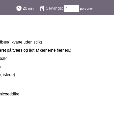
minutter
20
Servings:
min
personer
dbær(i kvarte uden stilk)
ret på tværs og lidt af kernerne fjernes.)
åbær
a
(ristede)
micoeddike