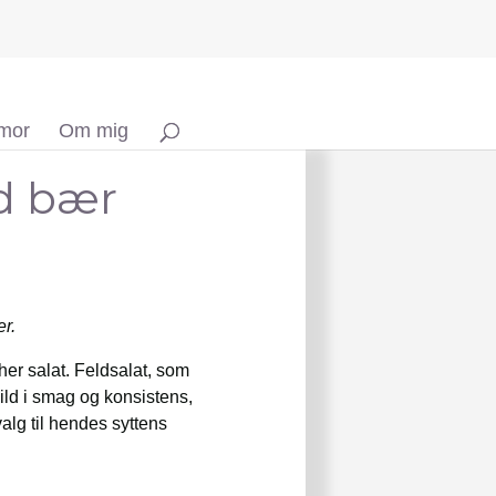
 mor
Om mig
ed bær
er.
her salat. Feldsalat, som
ild i smag og konsistens,
alg til hendes syttens