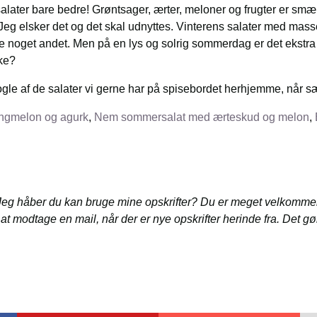
ter bare bedre! Grøntsager, ærter, meloner og frugter er smæk
eg elsker det og det skal udnyttes. Vinterens salater med masser
re noget andet. Men på en lys og solrig sommerdag er det ekstra
kke?
 nogle af de salater vi gerne har på spisebordet herhjemme, når sæ
ngmelon og agurk
,
Nem sommersalat med ærteskud og melon
,
 Jeg håber du kan bruge mine opskrifter? Du er meget velkomme
l at modtage en mail, når der er nye opskrifter herinde fra. Det g