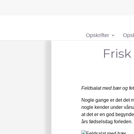
Opskrifter
Opsk
Frisk
Feldsalat med bær og fet
Nogle gange er det det m
nogle kender under vårsal
at det er en god begynde
års fødselsdag forleden.