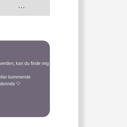
-verden, kan du finde mig
 eller kommende
 derinde 🤍