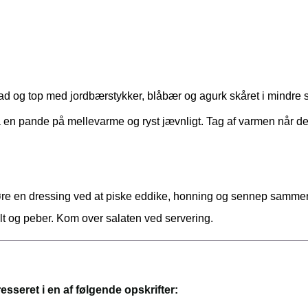
fad og top med jordbærstykker, blåbær og agurk skåret i mindre st
å en pande på mellevarme og ryst jævnligt. Tag af varmen når de
øre en dressing ved at piske eddike, honning og sennep sammen
lt og peber. Kom over salaten ved servering.
esseret i en af følgende opskrifter: