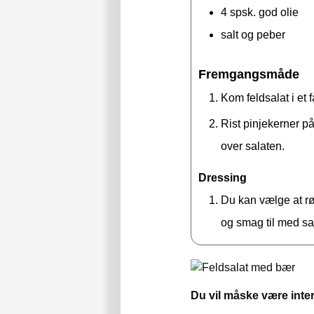
4
spsk.
god olie
salt og peber
Fremgangsmåde
Kom feldsalat i et 
Rist pinjekerner p
over salaten.
Dressing
Du kan vælge at r
og smag til med sa
Du vil måske være inter