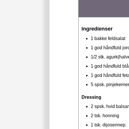
Ingredienser
1
bakke
feldsalat
1
god håndfuld
jor
1/2
stk.
agurk(halve
1
god håndfuld
bl
1
god håndfuld
fet
5
spsk.
pinjekerner
Dressing
2
spsk.
hvid balsa
2
tsk.
honning
1
tsk.
dijosennep.