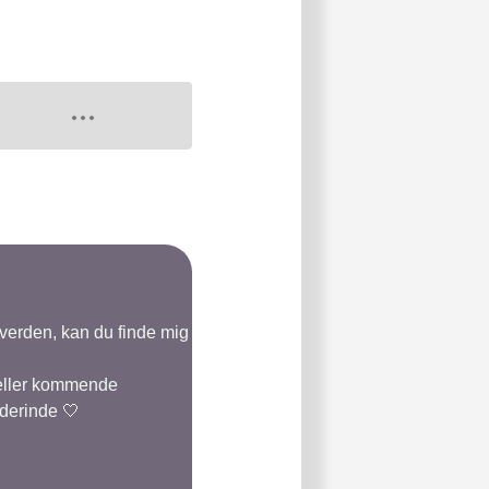
-verden, kan du finde mig
 eller kommende
 derinde 🤍