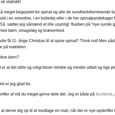
k statistik!
også meget begejstret for spinat og alle de sundhedsfremmende fa
fuld i en smoothie, i en bolledej eller i de her spinatpandekager f
ed. Så sætter jeg såmænd et lille usynligt flueben på “nye sunde
et med børn, smagsløg og kræsenhed.
kulle få 11- årige Christian til at spise spinat? Think not! Men 
 på matriklen.
itive børn?
 er at det stille og roligt bliver mindre og mindre udtalt og lige 
t er jeg glad for.
rifter af må du meget gerne dele det. Jeg er både på
facebook
,
t skrive dig op til at modtage en mail, når der er nye opskrifter 