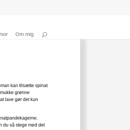
 mor
Om mig
man kan tilsætte spinat
e smukke grønne
at lave gør det kun
pinatpandekagerne.
an du så stege med det