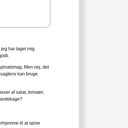
jeg har taget mig
godt.
spinatsmag. Men nej, det
r sagtens kan bruge
sser af salat, tomater,
pandekage?
rhjemme til at spise