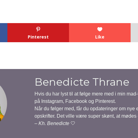
Pinterest
Like
Benedicte Thrane
Hvis du har lyst til at følge mere med i min mad
på Instagram, Facebook og Pinterest.
Når du følger med, får du opdateringer om nye
opskrifter. Det ville være super skønt, at mødes
–
Kh. Benedicte
🤍