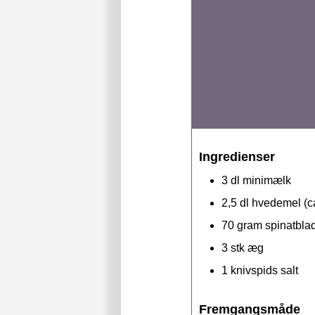
Ingredienser
3
dl
minimælk
2,5
dl
hvedemel (c
70
gram
spinatbla
3
stk
æg
1
knivspids
salt
Fremgangsmåde