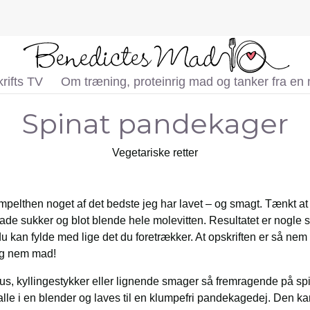
rifts TV
Om træning, proteinrig mad og tanker fra en
Spinat pandekager
Vegetariske retter
pelthen noget af det bedste jeg har lavet – og smagt. Tænkt at 
ade sukker og blot blende hele molevitten. Resultatet er nogl
 kan fylde med lige det du foretrækker. At opskriften er så nem 
og nem mad!
us, kyllingestykker eller lignende smager så fremragende på s
le i en blender og laves til en klumpefri pandekagedej. Den k