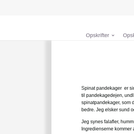
Opskrifter
Opsk
Spinat pandekager er sim
til pandekagedejen, undl
spinatpandekager, som du
bedre. Jeg elsker sund 
Jeg synes falafler, humm
Ingredienserne kommer al