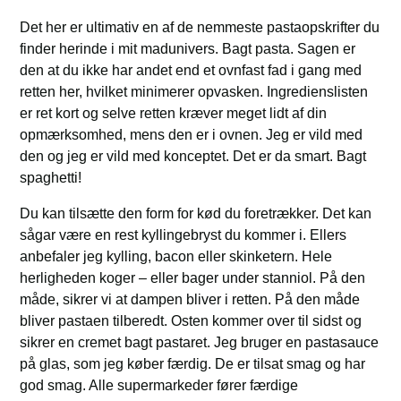
Det her er ultimativ en af de nemmeste pastaopskrifter du
finder herinde i mit madunivers. Bagt pasta. Sagen er
den at du ikke har andet end et ovnfast fad i gang med
retten her, hvilket minimerer opvasken. Ingredienslisten
er ret kort og selve retten kræver meget lidt af din
opmærksomhed, mens den er i ovnen. Jeg er vild med
den og jeg er vild med konceptet. Det er da smart. Bagt
spaghetti!
Du kan tilsætte den form for kød du foretrækker. Det kan
sågar være en rest kyllingebryst du kommer i. Ellers
anbefaler jeg kylling, bacon eller skinketern. Hele
herligheden koger – eller bager under stanniol. På den
måde, sikrer vi at dampen bliver i retten. På den måde
bliver pastaen tilberedt. Osten kommer over til sidst og
sikrer en cremet bagt pastaret. Jeg bruger en pastasauce
på glas, som jeg køber færdig. De er tilsat smag og har
god smag. Alle supermarkeder fører færdige