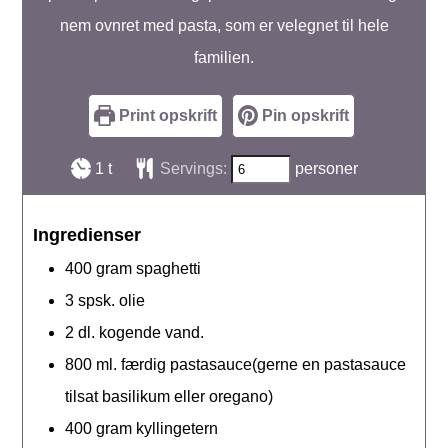
nem ovnret med pasta, som er velegnet til hele
familien.
Print opskrift
Pin opskrift
time
1
t
Servings:
personer
Ingredienser
400
gram
spaghetti
3
spsk.
olie
2
dl.
kogende vand.
800
ml.
færdig pastasauce(gerne en pastasauce
tilsat basilikum eller oregano)
400
gram
kyllingetern