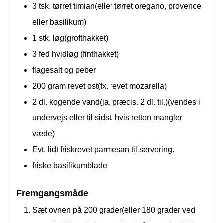
3
tsk.
tørret timian(eller tørret oregano, provence
eller basilikum)
1
stk.
løg(grofthakket)
3
fed
hvidløg (finthakket)
flagesalt og peber
200
gram
revet ost(fx. revet mozarella)
2
dl.
kogende vand(ja, præcis. 2 dl. til.)(vendes i
undervejs eller til sidst, hvis retten mangler
væde)
Evt. lidt friskrevet parmesan til servering.
friske basilikumblade
Fremgangsmåde
Sæt ovnen på 200 grader(eller 180 grader ved