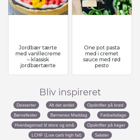
Jordbær tærte
One pot pasta
med vanillecreme
med i cremet
– klassisk
sauce med rød
jordbærtærte
pesto
Bliv inspireret
Desserter
Alt det andet
Opskrifter på brød
Børnefester
Børnenes Maddag
Fødselsdage
Hverdagsmad til store og små
Opskrifter på kager
LCHF (Low carb high fat)
Salater