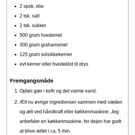
2
spsk.
olie
2
tsk.
salt
2
tsk.
sukker
500
gram
hvedemel
300
gram
grahamsmel
125
gram
solsikkekerner
evt kerner eller hvedeklid til drys
Fremgangsmåde
Opløs gær i kefir og det varme vand.
Ælt nu øvrige ingredienser sammen med væden
og ælt ved håndkraft eller køkkenmaskine. Jeg
anbefaler en køkkenmaskine, for dejen har godt
at blive æltet i ca. 5 min.