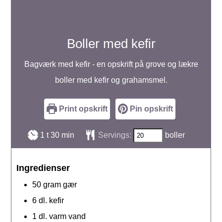
Boller med kefir
Bagværk med kefir - en opskrift på grove og lækre
boller med kefir og grahamsmel.
Print opskrift
Pin opskrift
time
minutter
1
t
30
min
Servings:
boller
Ingredienser
50
gram
gær
6
dl.
kefir
1
dl.
varm vand