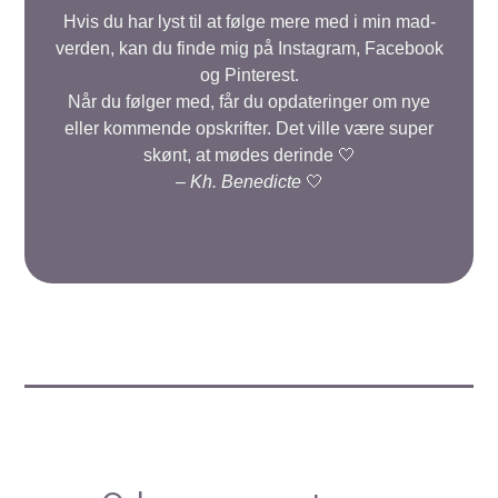
Hvis du har lyst til at følge mere med i min mad-
verden, kan du finde mig på Instagram, Facebook
og Pinterest.
Når du følger med, får du opdateringer om nye
eller kommende opskrifter. Det ville være super
skønt, at mødes derinde 🤍
–
Kh. Benedicte
🤍