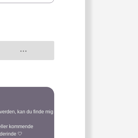
-verden, kan du finde mig
 eller kommende
 derinde 🤍