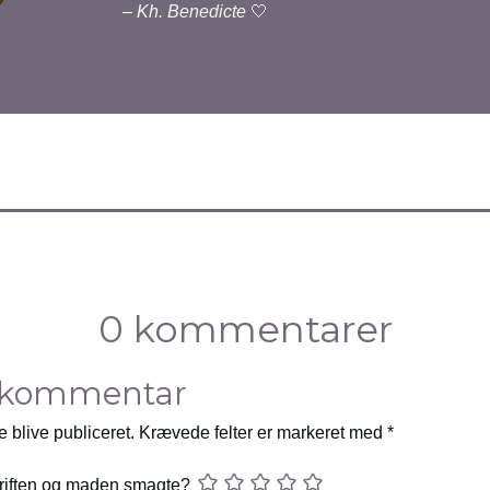
–
Kh. Benedicte
🤍
0 kommentarer
 kommentar
e blive publiceret.
Krævede felter er markeret med
*
riften og maden smagte?