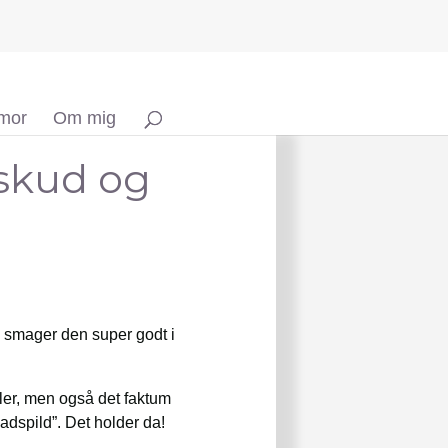
 mor
Om mig
skud og
 smager den super godt i
ler, men også det faktum
madspild”. Det holder da!