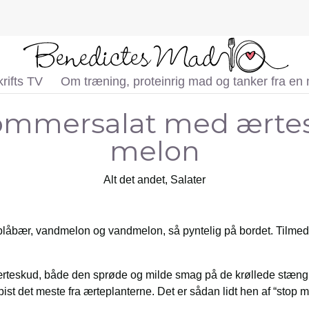
rifts TV
Om træning, proteinrig mad og tanker fra en
mmersalat med ærte
melon
Alt det andet
,
Salater
blåbær, vandmelon og vandmelon, så pyntelig på bordet. Tilmed
r ærteskud, både den sprøde og milde smag på de krøllede stæng
spist det meste fra ærteplanterne. Det er sådan lidt hen af “stop 