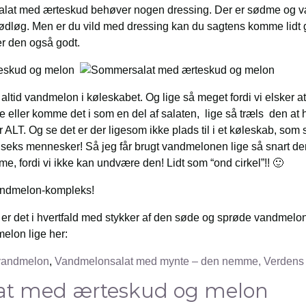
lat med ærteskud behøver nogen dressing. Der er sødme og væ
 rødløg. Men er du vild med dressing kan du sagtens komme lidt g
er den også godt.
altid vandmelon i køleskabet. Og lige så meget fordi vi elsker at
 eller komme det i som en del af salaten, lige så træls den at 
r ALT. Og se det er der ligesom ikke plads til i et køleskab, so
å seks mennesker! Så jeg får brugt vandmelonen lige så snart de
, fordi vi ikke kan undvære den! Lidt som “ond cirkel”!! 🙂
vandmelon-kompleks!
gt er det i hvertfald med stykker af den søde og sprøde vandmelo
elon lige her:
vandmelon
,
Vandmelonsalat med mynte – den nemme,
Verdens
t med ærteskud og melon