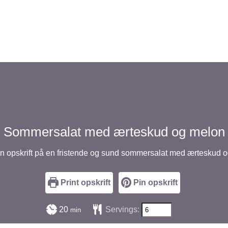
Sommersalat med ærteskud og melon
in opskrift på en fristende og sund sommersalat med ærteskud
Print opskrift
Pin opskrift
minutter
20
Servings:
min