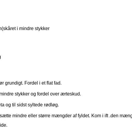
skåret i mindre stykker
g
 grundigt. Fordel i et flat fad.
indre stykker og fordel over ærteskud.
a og til sidst syltede rødløg.
lsætte mindre eller større mængder af fyldet. Kom i ift .den mæn
ide.