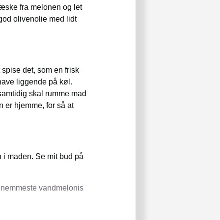
ske fra melonen og let
od olivenolie med lidt
 spise det, som en frisk
have liggende på køl.
m samtidig skal rumme mad
n er hjemme, for så at
n i maden. Se mit bud på
 nemmeste vandmelonis