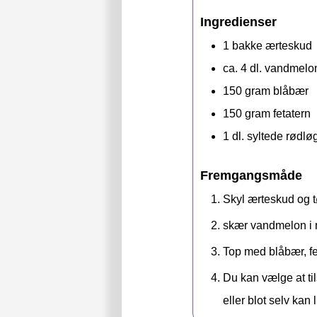
Ingredienser
1
bakke
ærteskud
ca. 4
dl.
vandmelon(
150
gram
blåbær
150
gram
fetatern
1
dl.
syltede rødlø
Fremgangsmåde
Skyl ærteskud og tør
skær vandmelon i m
Top med blåbær, fet
Du kan vælge at ti
eller blot selv kan l