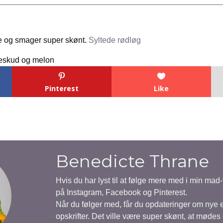
ave og smager super skønt.
Syltede rødløg
Pinterest
Like
Benedicte Thrane
Hvis du har lyst til at følge mere med i min mad
på Instagram, Facebook og Pinterest.
Når du følger med, får du opdateringer om nye
opskrifter. Det ville være super skønt, at mødes