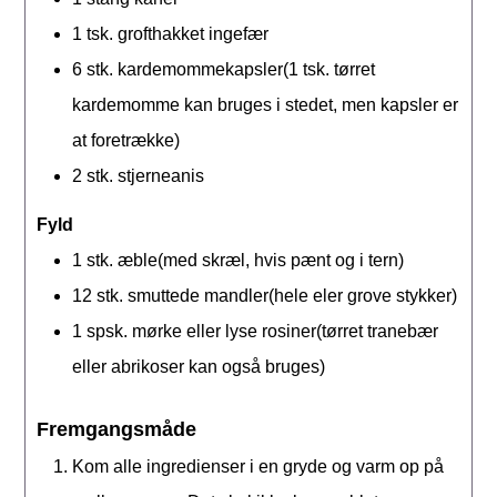
1
tsk.
grofthakket ingefær
6
stk.
kardemommekapsler(1 tsk. tørret
kardemomme kan bruges i stedet, men kapsler er
at foretrække)
2
stk.
stjerneanis
Fyld
1
stk.
æble(med skræl, hvis pænt og i tern)
12
stk.
smuttede mandler(hele eler grove stykker)
1
spsk.
mørke eller lyse rosiner(tørret tranebær
eller abrikoser kan også bruges)
Fremgangsmåde
Kom alle ingredienser i en gryde og varm op på