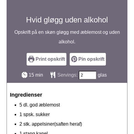
Hvid gløgg uden alkohol
Opskrift på en skøn gløgg med æblemost og uden
alkohol.
Print opskrift
Pin opskrift
minutter
15
min
Servings:
glas
Ingredienser
5
dl.
god æblemost
1
spsk.
sukker
2
stk.
appelsiner(saften heraf)
1
stang
kanel