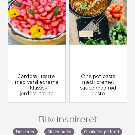
Jordbær tærte
One pot pasta
med vanillecreme
med i cremet
– klassisk
sauce med rød
jordbærtærte
pesto
Bliv inspireret
Desserter
Alt det andet
Opskrifter på brød