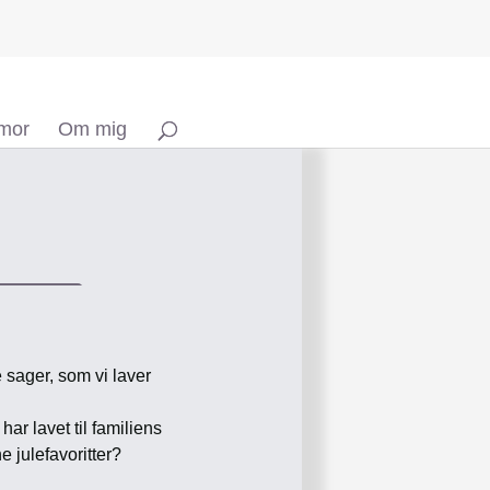
 mor
Om mig
e sager, som vi laver
ar lavet til familiens
e julefavoritter?