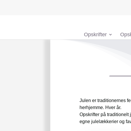
Opskrifter
Opsk
Julen er traditionernes f
herhjemme. Hver år.
Opskrifter på traditionel
egne julelækkerier og favo