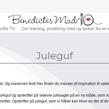
rifts TV
Om træning, proteinrig mad og tanker fra en
Juleguf
est. Og mavernes fest! Her finder du masser af inspiration til sød
t juleguf og opskrifter på skønne julesager på en ny måde, som vi h
ritter. Opskrifter på juleguf, som vi håber kan blive en del af din