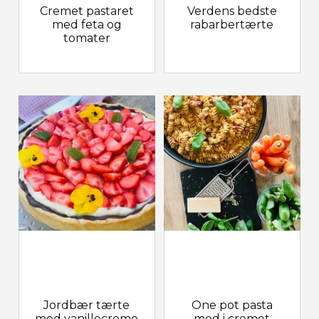
Cremet pastaret
Verdens bedste
med feta og
rabarbertærte
tomater
Jordbær tærte
One pot pasta
med vanillecreme
med i cremet