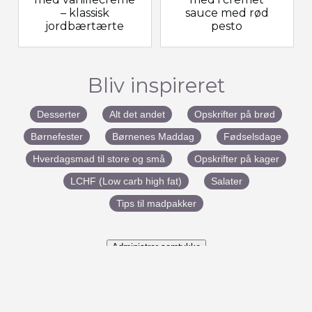
– klassisk
sauce med rød
jordbærtærte
pesto
Bliv inspireret
Desserter
Alt det andet
Opskrifter på brød
Børnefester
Børnenes Maddag
Fødselsdage
Hverdagsmad til store og små
Opskrifter på kager
LCHF (Low carb high fat)
Salater
Tips til madpakker
Administrer samtykke
#BenedictesMad