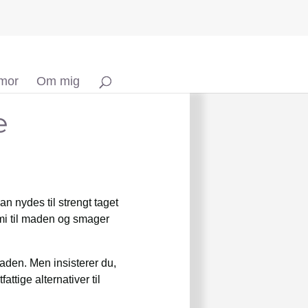
 mor
Om mig
e
n nydes til strengt taget
mami til maden og smager
aden. Men insisterer du,
ttige alternativer til