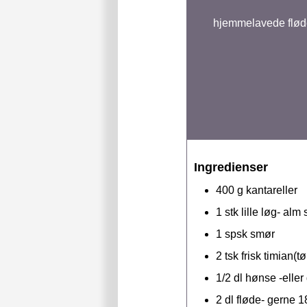
hjemmelavede fløde
Ingredienser
400
g
kantareller
1
stk
lille løg- alm
1
spsk
smør
2
tsk
frisk timian(t
1/2
dl
hønse -eller
2
dl
fløde- gerne 1