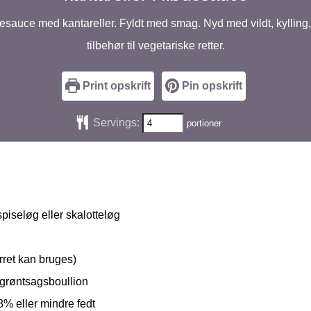
sauce med kantareller. Fyldt med smag. Nyd med vildt, kylling, 
tilbehør til vegetariske retter.
Print opskrift
Pin opskrift
Servings:
portioner
 spiseløg eller skalotteløg
ørret kan bruges)
 grøntsagsboullion
8% eller mindre fedt