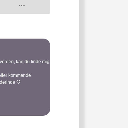
-verden, kan du finde mig
 eller kommende
 derinde 🤍