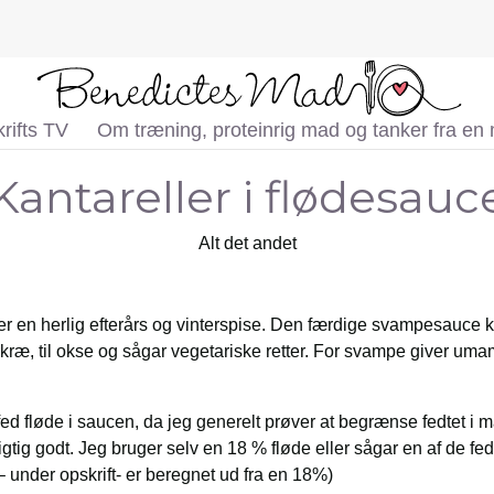
rifts TV
Om træning, proteinrig mad og tanker fra en
Kantareller i flødesauc
Alt det andet
er en herlig efterårs og vinterspise. Den færdige svampesauce ka
fjerkræ, til okse og sågar vegetariske retter. For svampe giver u
ed fløde i saucen, da jeg generelt prøver at begrænse fedtet i m
gtig godt. Jeg bruger selv en 18 % fløde eller sågar en af de fedtfa
– under opskrift- er beregnet ud fra en 18%)