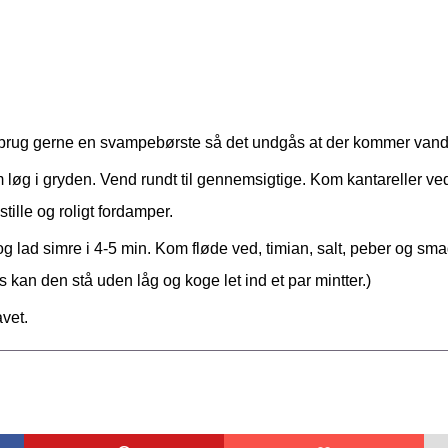
- brug gerne en svampebørste så det undgås at der kommer van
løg i gryden. Vend rundt til gennemsigtige. Kom kantareller ved
ille og roligt fordamper.
 lad simre i 4-5 min. Kom fløde ved, timian, salt, peber og smag 
 kan den stå uden låg og koge let ind et par mintter.)
vet.