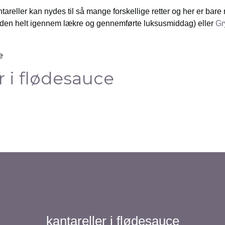
reller kan nydes til så mange forskellige retter og her er bare
r den helt igennem lækre og gennemførte luksusmiddag) eller
Gr
r i flødesauce
kantareller i flødesauce