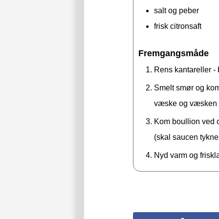
salt og peber
frisk citronsaft
Fremgangsmåde
Rens kantareller 
Smelt smør og kom 
væske og væsken st
Kom boullion ved og
(skal saucen tyknes
Nyd varm og friskla