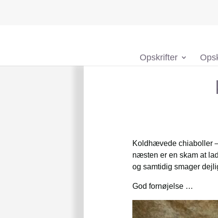
Opskrifter
Opsk
Koldhævede chiaboller – 
næsten er en skam at lad
og samtidig smager dejlig
God fornøjelse …