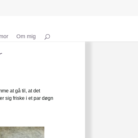
 mor
Om mig
r
 at gå til, at det
sig friske i et par døgn