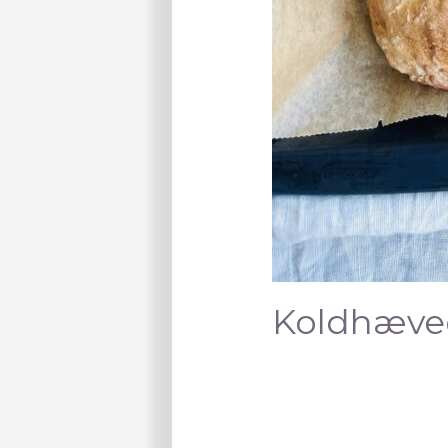
Koldhæved