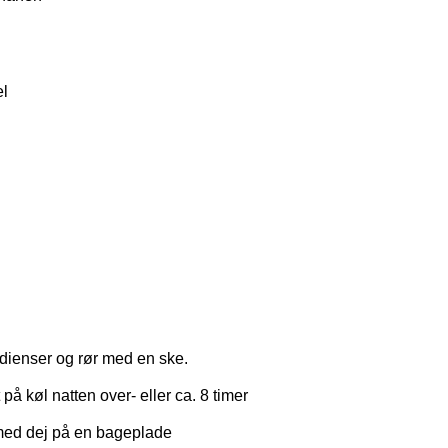
l
edienser og rør med en ske.
å køl natten over- eller ca. 8 timer
 med dej på en bageplade