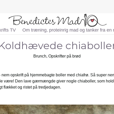
rifts TV
Om træning, proteinrig mad og tanker fra en
Koldhævede chiabolle
Brunch
,
Opskrifter på brød
nem opskrift på hjemmebagte boller med chiafrø. Så super nemme
e være! Den lave gærmængde giver nogle chiaboller, som holder 
t flækket og ristet på tredjedagen.