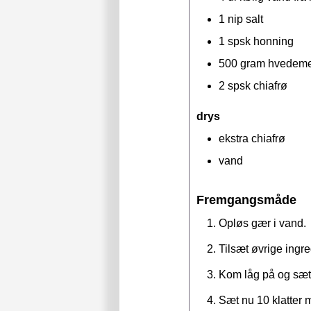
1
nip
salt
1
spsk
honning
500
gram
hvedeme
2
spsk
chiafrø
drys
ekstra chiafrø
vand
Fremgangsmåde
Opløs gær i vand.
Tilsæt øvrige ingr
Kom låg på og sæt p
Sæt nu 10 klatter