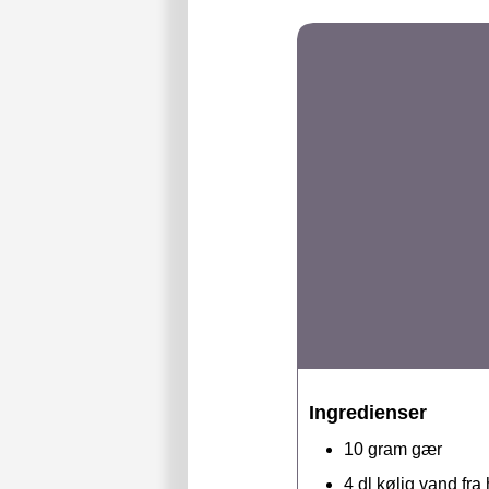
Ingredienser
10
gram
gær
4
dl
kølig vand fra