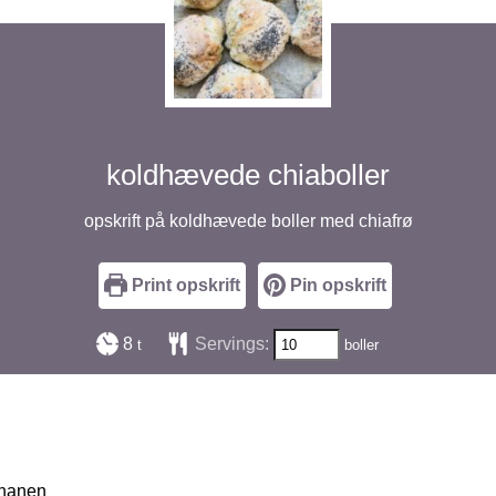
koldhævede chiaboller
opskrift på koldhævede boller med chiafrø
Print opskrift
Pin opskrift
timer
8
Servings:
t
boller
 hanen