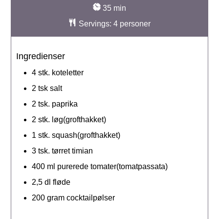
minutter
35
min
Servings:
4
personer
Ingredienser
4
stk.
koteletter
2
tsk
salt
2
tsk.
paprika
2
stk.
løg(grofthakket)
1
stk.
squash(grofthakket)
3
tsk.
tørret timian
400
ml
purerede tomater(tomatpassata)
2,5
dl
fløde
200
gram
cocktailpølser