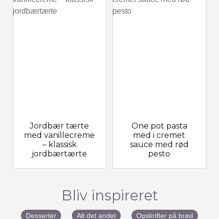
Jordbær tærte
One pot pasta
med vanillecreme
med i cremet
– klassisk
sauce med rød
jordbærtærte
pesto
Bliv inspireret
Desserter
Alt det andet
Opskrifter på brød